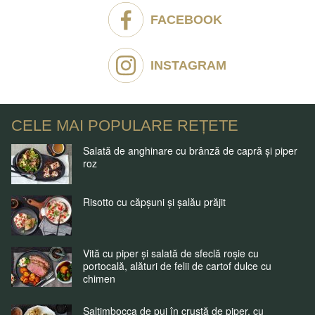
FACEBOOK
INSTAGRAM
CELE MAI POPULARE REȚETE
Salată de anghinare cu brânză de capră și piper
roz
Risotto cu căpșuni și șalău prăjit
Vită cu piper și salată de sfeclă roșie cu
portocală, alături de felii de cartof dulce cu
chimen
Saltimbocca de pui în crustă de piper, cu