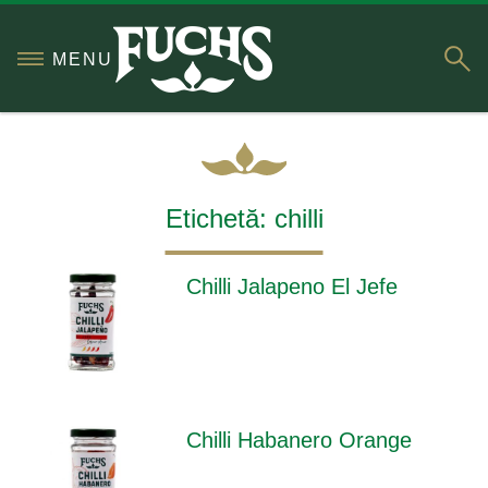
S
MENU
Etichetă:
chilli
Chilli Jalapeno El Jefe
Chilli Habanero Orange