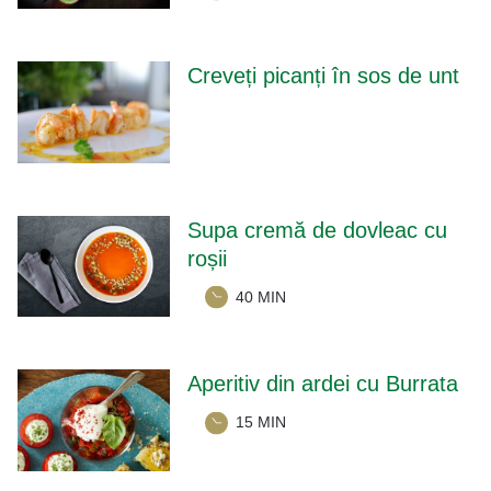
Creveți picanți în sos de unt
Supa cremă de dovleac cu
roșii
40 MIN
Aperitiv din ardei cu Burrata
15 MIN