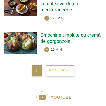
cu unt și verdețuri
mediteraneene
120 MIN
Smochine umplute cu cremă
de gorgonzola
10 MIN
Navigare
NEXT PAGE
PAGE
1
în
articole
YOUTUBE