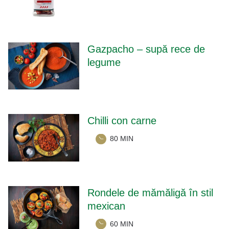
Gazpacho – supă rece de
legume
Chilli con carne
80 MIN
Rondele de mămăligă în stil
mexican
60 MIN