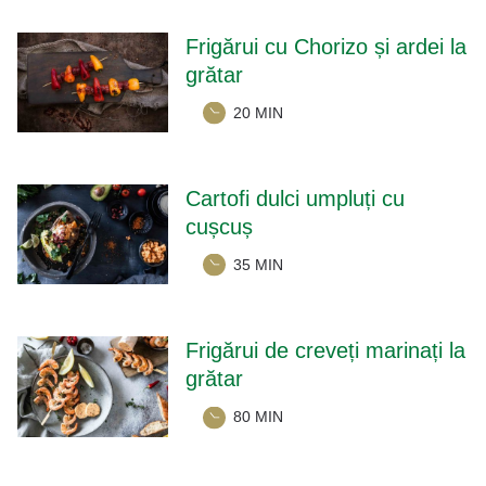
Frigărui cu Chorizo și ardei la
grătar
20 MIN
Cartofi dulci umpluți cu
cușcuș
35 MIN
Frigărui de creveți marinați la
grătar
80 MIN