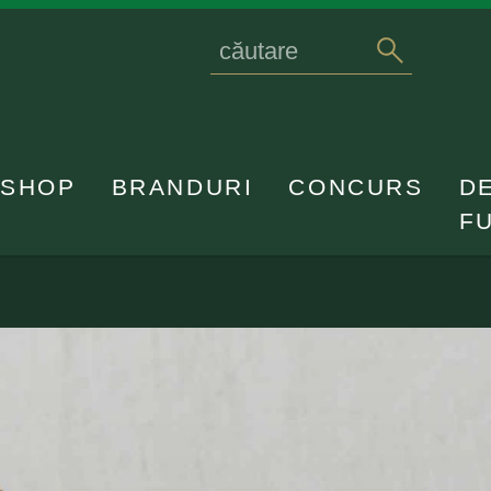
Search
caută
for
SHOP
BRANDURI
CONCURS
D
F