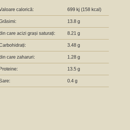
Valoare calorică:
699 kj (158 kcal)
Grăsimi:
13.8 g
din care acizi grași saturați:
8.21 g
Carbohidrați:
3.48 g
din care zaharuri:
1.28 g
Proteine:
13.5 g
Sare:
0.4 g