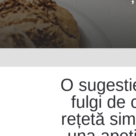
O sugestie
fulgi de 
rețetă sim
una apeti