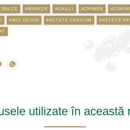
A DULCE
#BRANZA
#CHILLI
#CHIMEN
#CORIA
A
#MIC DEJUN
#RETETE CRACIUN
#RETETE PA
AT
sele utilizate în această 