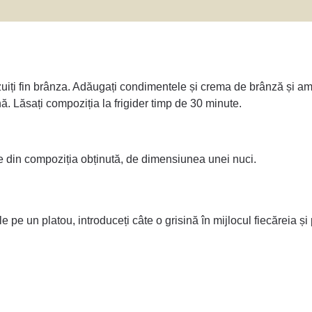
ăzuiți fin brânza. Adăugați condimentele și crema de brânză și am
. Lăsați compoziția la frigider timp de 30 minute.
țe din compoziția obținută, de dimensiunea unei nuci.
le pe un platou, introduceți câte o grisină în mijlocul fiecăreia și p