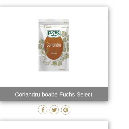
Coriandru boabe Fuchs Select
MAI MULT
COMANDĂ