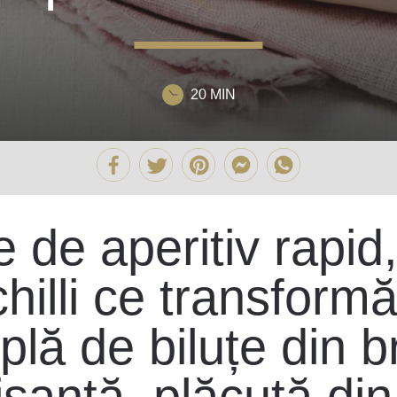
20 MIN
 de aperitiv rapid,
chilli ce transfor
plă de biluțe din b
santă, plăcută di