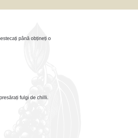
estecați până obțineți o
resărați fulgi de chilli.