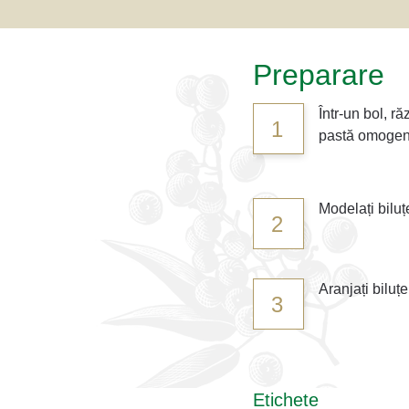
Preparare
Într-un bol, r
1
pastă omogenă
Modelați bilu
2
Aranjați biluțe
3
Etichete