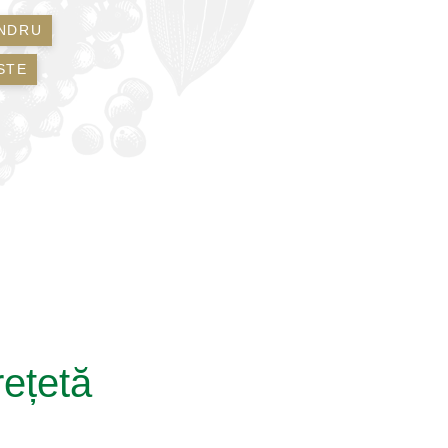
NDRU
STE
rețetă