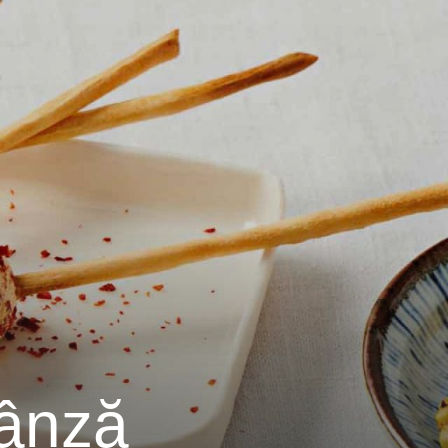
rânză