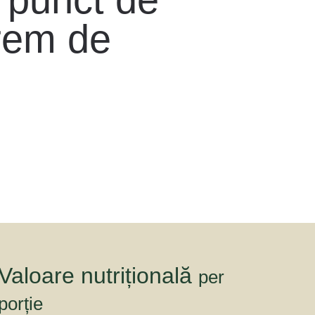
trem de
Valoare nutrițională
per
porție