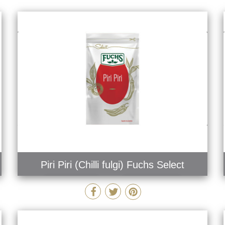
Piri Piri (Chilli fulgi) Fuchs Select
MAI MULT
COMANDĂ