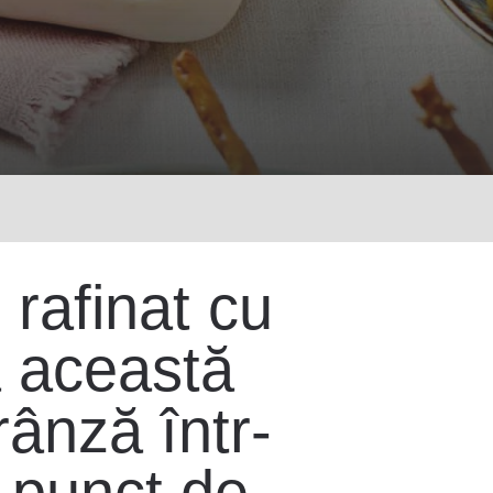
 rafinat cu
mă această
rânză într-
n punct de