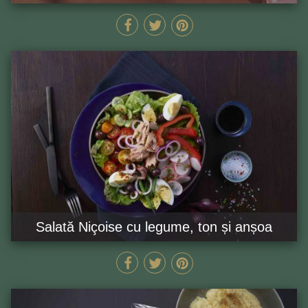
90 MIN
GĂTEȘTE ACUM
Salată Niçoise cu legume, ton și anșoa
30 MIN
GĂTEȘTE ACUM