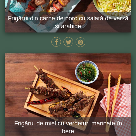
Frigărui din carne de porc cu salată de varză
și arahide
155 MIN
GĂTEȘTE ACUM
Frigărui de miel cu verdețuri marinate în
bere