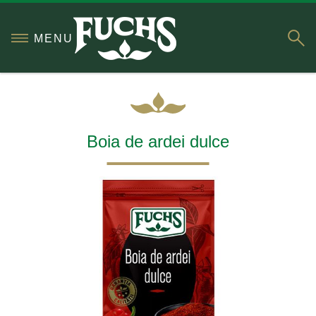
S
MENU
Boia de ardei dulce