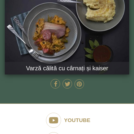
Varză călită cu cârnați și kaiser
60 MIN
GĂTEȘTE ACUM
YOUTUBE