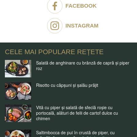
FACEBOOK
INSTAGRAM
CELE MAI POPULARE REȚETE
Salată de anghinare cu brânză de capră și piper
roz
Risotto cu căpșuni și șalău prăjit
Vită cu piper și salată de sfeclă roșie cu
portocală, alături de felii de cartof dulce cu
chimen
Saltimbocca de pui în crustă de piper, cu