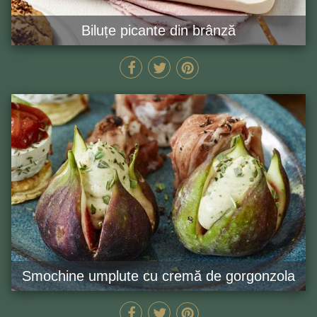
Biluțe picante din brânză
20 MIN
GĂTEȘTE ACUM
Smochine umplute cu cremă de gorgonzola
10 MIN
GĂTEȘTE ACUM