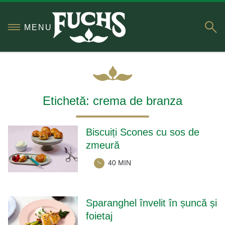
S
MENU
Etichetă:
crema de branza
Biscuiți Scones cu sos de
zmeură
40 MIN
Sparanghel învelit în șuncă și
foietaj