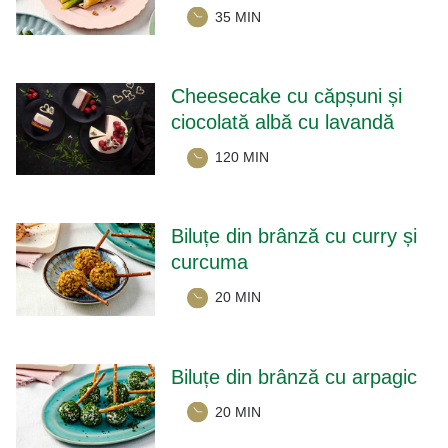
35 MIN
Cheesecake cu căpșuni și
ciocolată albă cu lavandă
120 MIN
Biluțe din brânză cu curry și
curcuma
20 MIN
Biluțe din brânză cu arpagic
20 MIN