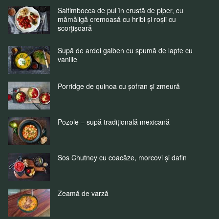
Saltimbocca de pui în crustă de piper, cu
mămăligă cremoasă cu hribi și roșii cu
scorțișoară
Supă de ardei galben cu spumă de lapte cu
vanilie
Porridge de quinoa cu șofran și zmeură
Pozole – supă tradițională mexicană
Sos Chutney cu coacăze, morcovi și dafin
Zeamă de varză