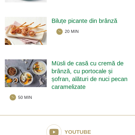
Biluțe picante din brânză
20 MIN
Müsli de casă cu cremă de
brânză, cu portocale și
șofran, alături de nuci pecan
caramelizate
50 MIN
YOUTUBE