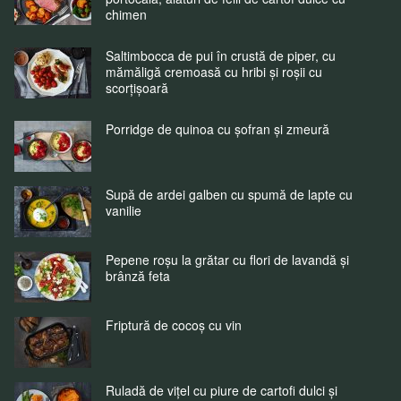
chimen
Saltimbocca de pui în crustă de piper, cu
mămăligă cremoasă cu hribi și roșii cu
scorțișoară
Porridge de quinoa cu șofran și zmeură
Supă de ardei galben cu spumă de lapte cu
vanilie
Pepene roșu la grătar cu flori de lavandă și
brânză feta
Friptură de cocoș cu vin
Ruladă de vițel cu piure de cartofi dulci și