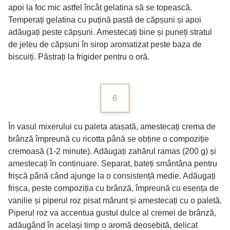
apoi la foc mic astfel încât gelatina să se topească.
Temperați gelatina cu puțină pastă de căpșuni și apoi
adăugați peste căpșuni. Amestecați bine și puneți stratul
de jeleu de căpșuni în sirop aromatizat peste baza de
biscuiți. Păstrați la frigider pentru o oră.
6
În vasul mixerului cu paleta atașată, amestecați crema de
brânză împreună cu ricotta până se obține o compoziție
cremoasă (1-2 minute). Adăugați zahărul ramas (200 g) și
amestecați în continuare. Separat, bateți smântâna pentru
frișcă până când ajunge la o consistență medie. Adăugați
frișca, peste compoziția cu brânză, împreună cu esența de
vanilie și piperul roz pisat mărunt și amestecați cu o paletă.
Piperul roz va accentua gustul dulce al cremei de brânză,
adăugând în același timp o aromă deosebită, delicat