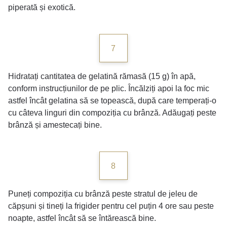
piperată și exotică.
7
Hidratați cantitatea de gelatină rămasă (15 g) în apă,
conform instrucțiunilor de pe plic. Încălziți apoi la foc mic
astfel încât gelatina să se topească, după care temperați-o
cu câteva linguri din compoziția cu brânză. Adăugați peste
brânză și amestecați bine.
8
Puneți compoziția cu brânză peste stratul de jeleu de
căpșuni și tineți la frigider pentru cel puțin 4 ore sau peste
noapte, astfel încât să se întărească bine.