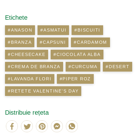
Etichete
#ANASON
#ASMATUI
#BISCUITI
#BRANZA
#CAPSUNI
#CARDAMOM
#CHEESECAKE
#CIOCOLATA ALBA
#CREMA DE BRANZA
#CURCUMA
#DESERT
#LAVANDA FLORI
#PIPER ROZ
#RETETE VALENTINE'S DAY
Distribuie rețeta