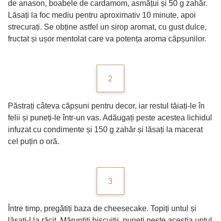
de anason, boabele de cardamom, asmățui și 50 g zahăr.
Lăsați la foc mediu pentru aproximativ 10 minute, apoi
strecurați. Se obține astfel un sirop aromat, cu gust dulce,
fructat și ușor mentolat care va potența aroma căpșunilor.
2
Păstrați câteva căpșuni pentru decor, iar restul tăiați-le în
felii și puneți-le într-un vas. Adăugați peste acestea lichidul
infuzat cu condimente și 150 g zahăr și lăsați la macerat
cel puțin o oră.
3
Între timp, pregătiți baza de cheesecake. Topiți untul și
lăsați-l la răcit. Mărunțiți biscuiții, puneți peste aceștia untul