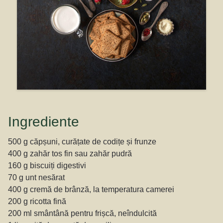
Ingrediente
500 g căpșuni, curățate de codițe și frunze
400 g zahăr tos fin sau zahăr pudră
160 g biscuiți digestivi
70 g unt nesărat
400 g cremă de brânză, la temperatura camerei
200 g ricotta fină
200 ml smântână pentru frișcă, neîndulcită