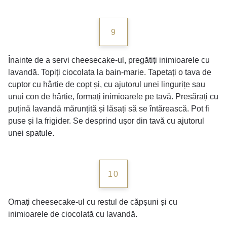
9
Înainte de a servi cheesecake-ul, pregătiți inimioarele cu
lavandă. Topiți ciocolata la bain-marie. Tapetați o tava de
cuptor cu hârtie de copt și, cu ajutorul unei lingurițe sau
unui con de hârtie, formați inimioarele pe tavă. Presărați cu
puțină lavandă mărunțită și lăsați să se întărească. Pot fi
puse și la frigider. Se desprind ușor din tavă cu ajutorul
unei spatule.
10
Ornați cheesecake-ul cu restul de căpșuni și cu
inimioarele de ciocolată cu lavandă.