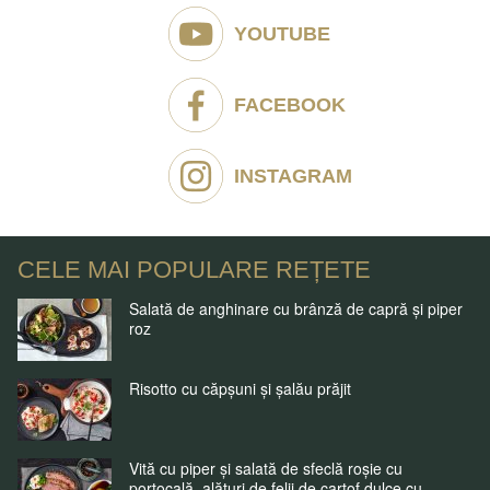
YOUTUBE
FACEBOOK
INSTAGRAM
CELE MAI POPULARE REȚETE
Salată de anghinare cu brânză de capră și piper
roz
Risotto cu căpșuni și șalău prăjit
Vită cu piper și salată de sfeclă roșie cu
portocală, alături de felii de cartof dulce cu