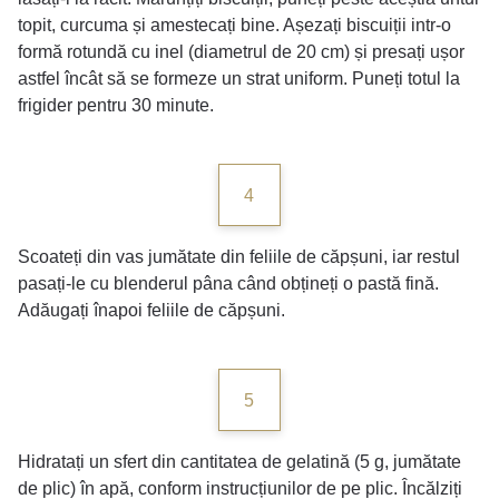
topit, curcuma și amestecați bine. Așezați biscuiții intr-o
formă rotundă cu inel (diametrul de 20 cm) și presați ușor
astfel încât să se formeze un strat uniform. Puneți totul la
frigider pentru 30 minute.
4
Scoateți din vas jumătate din feliile de căpșuni, iar restul
pasați-le cu blenderul pâna când obțineți o pastă fină.
Adăugați înapoi feliile de căpșuni.
5
Hidratați un sfert din cantitatea de gelatină (5 g, jumătate
de plic) în apă, conform instrucțiunilor de pe plic. Încălziți