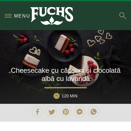
S
MENU
Cheesecake cu căpșuni și ciocolată
albă cu lavandă
120 MIN