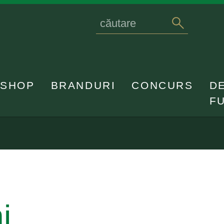
Search
caută
for
SHOP
BRANDURI
CONCURS
D
F
i