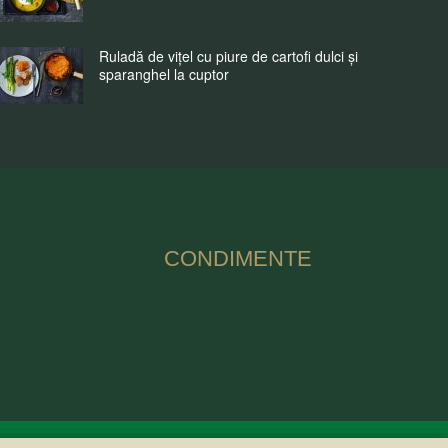
Ruladă de vițel cu piure de cartofi dulci și
sparanghel la cuptor
CONDIMENTE