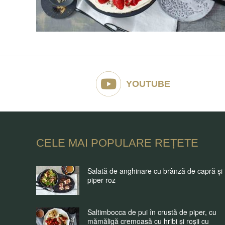
YOUTUBE
CELE MAI POPULARE REȚETE
Salată de anghinare cu brânză de capră și
piper roz
Saltimbocca de pui în crustă de piper, cu
mămăligă cremoasă cu hribi și roșii cu