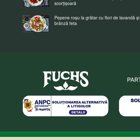
scorțișoară
Pepene roșu la grătar cu flori de lavandă și
brânză feta
Fuchs Condimente Roma