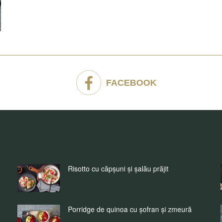
FACEBOOK
Risotto cu căpșuni și șalău prăjit
Porridge de quinoa cu șofran și zmeură