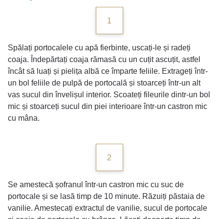
1
Spălați portocalele cu apă fierbinte, uscați-le și radeți
coaja. Îndepărtați coaja rămasă cu un cuțit ascuțit, astfel
încât să luați și pielița albă ce împarte feliile. Extrageți într-
un bol feliile de pulpă de portocală și stoarceți într-un alt
vas sucul din învelișul interior. Scoateți fileurile dintr-un bol
mic și stoarceți sucul din piei interioare într-un castron mic
cu mâna.
2
Se amestecă șofranul într-un castron mic cu suc de
portocale și se lasă timp de 10 minute. Răzuiți păstaia de
vanilie. Amestecați extractul de vanilie, sucul de portocale