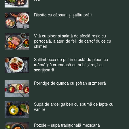
Risotto cu căpșuni și șalău prăjit
Vită cu piper și salată de sfeclă roșie cu
portocală, alături de felii de cartof dulce cu
chimen
Saltimbocca de pui în crustă de piper, cu
mămăligă cremoasă cu hribi și roșii cu
scorțișoară
Porridge de quinoa cu șofran și zmeură
Supă de ardei galben cu spumă de lapte cu
vanilie
Pozole – supă tradițională mexicană