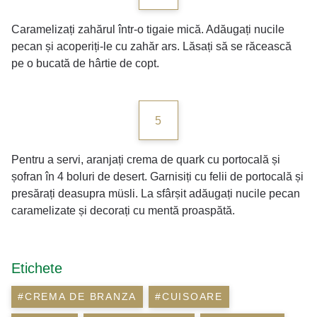
Caramelizați zahărul într-o tigaie mică. Adăugați nucile
pecan și acoperiți-le cu zahăr ars. Lăsați să se răcească
pe o bucată de hârtie de copt.
5
Pentru a servi, aranjați crema de quark cu portocală și
șofran în 4 boluri de desert. Garnisiți cu felii de portocală și
presărați deasupra müsli. La sfârșit adăugați nucile pecan
caramelizate și decorați cu mentă proaspătă.
Etichete
#CREMA DE BRANZA
#CUISOARE