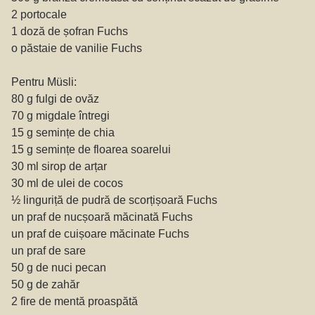
2 portocale
1 doză de șofran Fuchs
o păstaie de vanilie Fuchs
Pentru Müsli:
80 g fulgi de ovăz
70 g migdale întregi
15 g semințe de chia
15 g semințe de floarea soarelui
30 ml sirop de arțar
30 ml de ulei de cocos
½ linguriță de pudră de scorțișoară Fuchs
un praf de nucșoară măcinată Fuchs
un praf de cuișoare măcinate Fuchs
un praf de sare
50 g de nuci pecan
50 g de zahăr
2 fire de mentă proaspătă