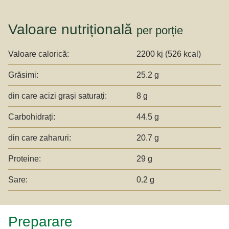
Valoare nutrițională
per porție
Valoare calorică:
2200 kj (526 kcal)
Grăsimi:
25.2 g
din care acizi grași saturați:
8 g
Carbohidrați:
44.5 g
din care zaharuri:
20.7 g
Proteine:
29 g
Sare:
0.2 g
Preparare