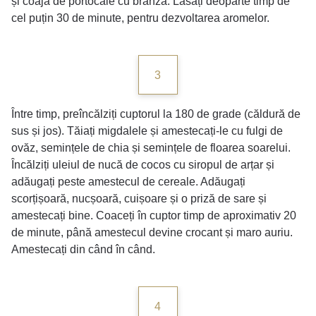
și coaja de portocale cu brânza. Lăsați deoparte timp de
cel puțin 30 de minute, pentru dezvoltarea aromelor.
3
Între timp, preîncălziți cuptorul la 180 de grade (căldură de
sus și jos). Tăiați migdalele și amestecați-le cu fulgi de
ovăz, semințele de chia și semințele de floarea soarelui.
Încălziți uleiul de nucă de cocos cu siropul de arțar și
adăugați peste amestecul de cereale. Adăugați
scorțișoară, nucșoară, cuișoare și o priză de sare și
amestecați bine. Coaceți în cuptor timp de aproximativ 20
de minute, până amestecul devine crocant și maro auriu.
Amestecați din când în când.
4