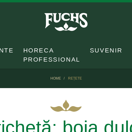
NTE
HORECA
SUVENIR
PROFESSIONAL
HOME
REȚETE
tichetă:
boia dul