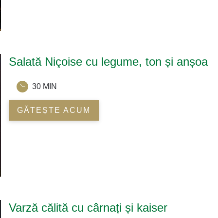
Salată Niçoise cu legume, ton și anșoa
30 MIN
GĂTEȘTE ACUM
Varză călită cu cârnați și kaiser