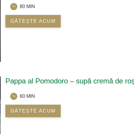
80 MIN
GĂTEȘTE ACUM
Pappa al Pomodoro – supă cremă de roș
60 MIN
GĂTEȘTE ACUM