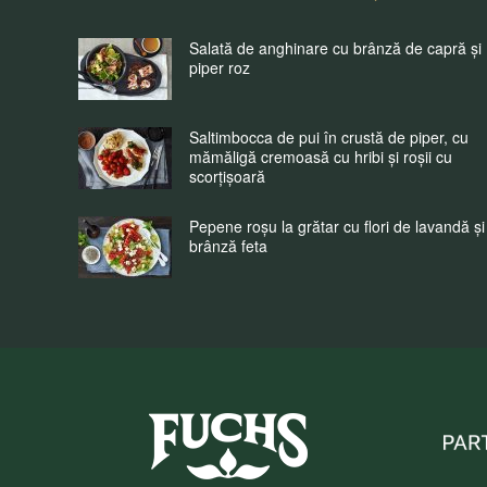
Salată de anghinare cu brânză de capră și
piper roz
Saltimbocca de pui în crustă de piper, cu
mămăligă cremoasă cu hribi și roșii cu
scorțișoară
Pepene roșu la grătar cu flori de lavandă și
brânză feta
Fuchs Condimente Roma