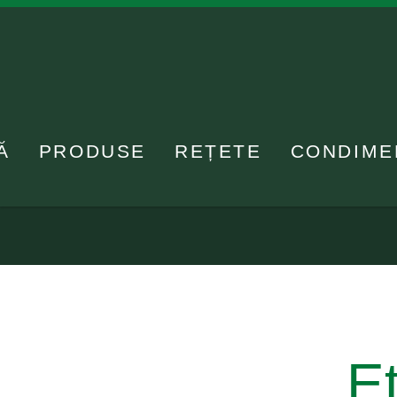
Ă
PRODUSE
REȚETE
CONDIME
E