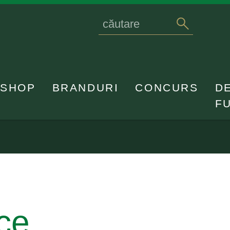
Search
caută
for
SHOP
BRANDURI
CONCURS
D
F
ce