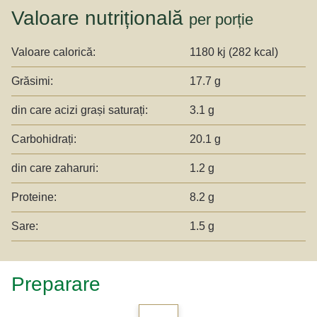
Valoare nutrițională
per porție
Valoare calorică:
1180 kj (282 kcal)
Grăsimi:
17.7 g
din care acizi grași saturați:
3.1 g
Carbohidrați:
20.1 g
din care zaharuri:
1.2 g
Proteine:
8.2 g
Sare:
1.5 g
Preparare