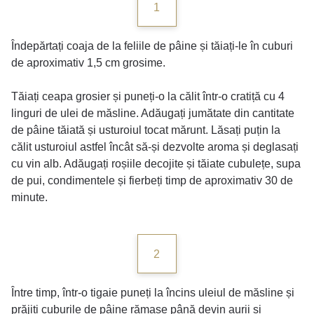
1
Îndepărtați coaja de la feliile de pâine și tăiați-le în cuburi
de aproximativ 1,5 cm grosime.
Tăiați ceapa grosier și puneți-o la călit într-o cratiță cu 4
linguri de ulei de măsline. Adăugați jumătate din cantitate
de pâine tăiată și usturoiul tocat mărunt. Lăsați puțin la
călit usturoiul astfel încât să-și dezvolte aroma și deglasați
cu vin alb. Adăugați roșiile decojite și tăiate cubulețe, supa
de pui, condimentele și fierbeți timp de aproximativ 30 de
minute.
2
Între timp, într-o tigaie puneți la încins uleiul de măsline și
prăjiți cuburile de pâine rămase până devin aurii și