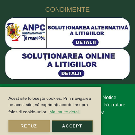
CONDIMENTE
Protecția datelor cu caracter personal
Legal Notice
Acest site folosește cookies. Prin navigarea
Politica cookie
Buletin informativ
Contact
Recrutare
pe acest site, vă exprimați acordul asupra
Campanii
ANPC
ANSPDCP
Compliance
folosirii cookie-urilor.
Mai multe detalii
Sustenabilitate
REFUZ
ACCEPT
©2026 FUCHS CONDIMENTE