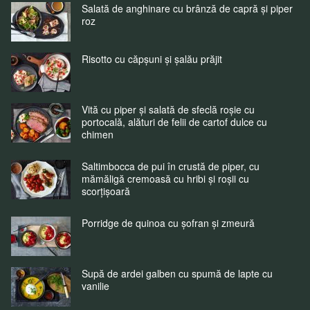
Salată de anghinare cu brânză de capră și piper
roz
Risotto cu căpșuni și șalău prăjit
Vită cu piper și salată de sfeclă roșie cu
portocală, alături de felii de cartof dulce cu
chimen
Saltimbocca de pui în crustă de piper, cu
mămăligă cremoasă cu hribi și roșii cu
scorțișoară
Porridge de quinoa cu șofran și zmeură
Supă de ardei galben cu spumă de lapte cu
vanilie