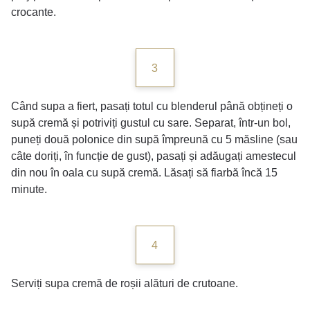
crocante.
3
Când supa a fiert, pasați totul cu blenderul până obțineți o
supă cremă și potriviți gustul cu sare. Separat, într-un bol,
puneți două polonice din supă împreună cu 5 măsline (sau
câte doriți, în funcție de gust), pasați și adăugați amestecul
din nou în oala cu supă cremă. Lăsați să fiarbă încă 15
minute.
4
Serviți supa cremă de roșii alături de crutoane.