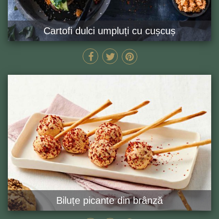
Cartofi dulci umpluți cu cușcuș
35 MIN
GĂTEȘTE ACUM
Biluțe picante din brânză