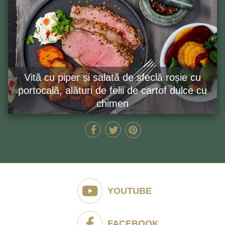
Vită cu piper și salată de sfeclă roșie cu
portocală, alături de felii de cartof dulce cu
chimen
70 MIN
GĂTEȘTE ACUM
YOUTUBE
FACEBOOK