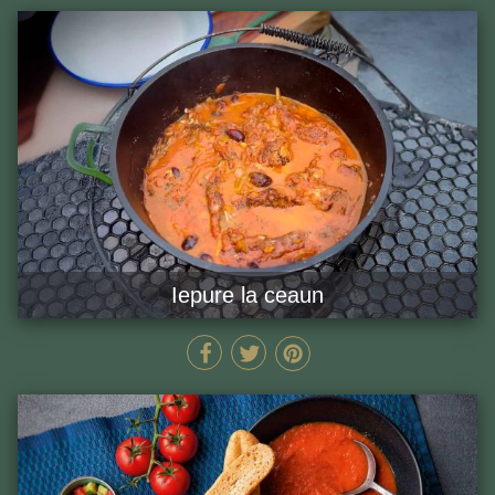
Iepure la ceaun
MIN
GĂTEȘTE ACUM