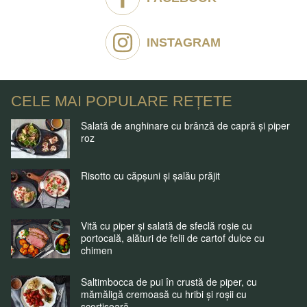
INSTAGRAM
CELE MAI POPULARE REȚETE
Salată de anghinare cu brânză de capră și piper
roz
Risotto cu căpșuni și șalău prăjit
Vită cu piper și salată de sfeclă roșie cu
portocală, alături de felii de cartof dulce cu
chimen
Saltimbocca de pui în crustă de piper, cu
mămăligă cremoasă cu hribi și roșii cu
scorțișoară