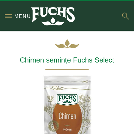
S
MENU
Chimen semințe Fuchs Select