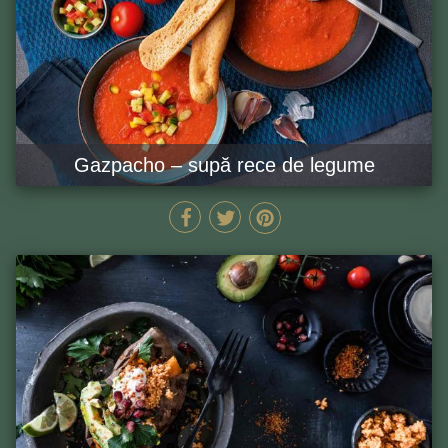
Gazpacho – supă rece de legume
MIN
GĂTEȘTE ACUM