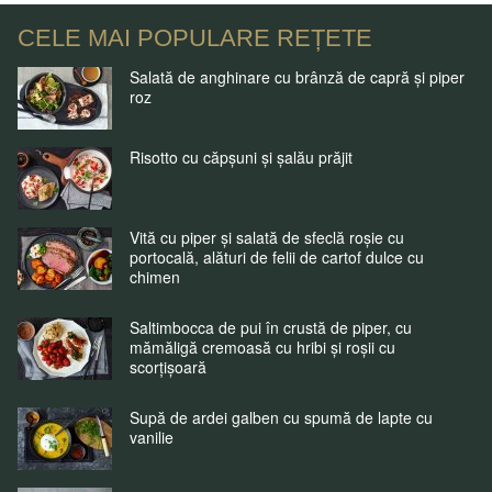
CELE MAI POPULARE REȚETE
Salată de anghinare cu brânză de capră și piper
roz
Risotto cu căpșuni și șalău prăjit
Vită cu piper și salată de sfeclă roșie cu
portocală, alături de felii de cartof dulce cu
chimen
Saltimbocca de pui în crustă de piper, cu
mămăligă cremoasă cu hribi și roșii cu
scorțișoară
Supă de ardei galben cu spumă de lapte cu
vanilie