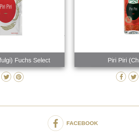
i fulgi) Fuchs Select
Piri Piri (Chi
COMANDĂ
MAI MULT
FACEBOOK