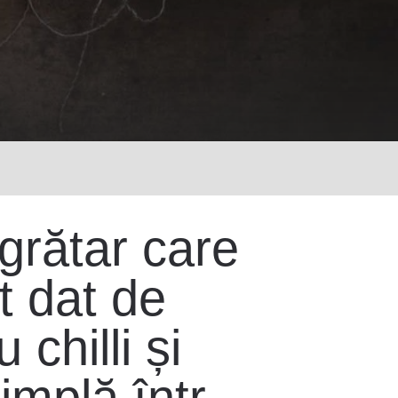
 grătar care
t dat de
chilli și
mplă într-