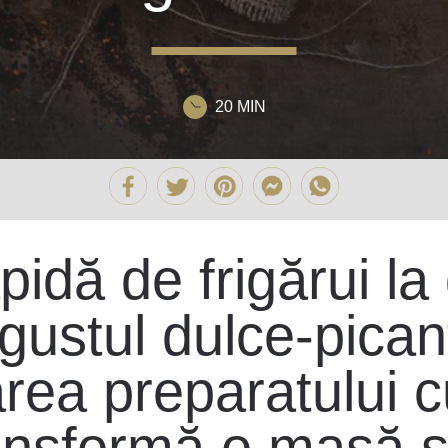
20 MIN
pidă de frigărui la
gustul dulce-pican
ea preparatului cu 
ansformă o masă si