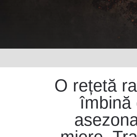
O rețetă ra
îmbină 
asezonar
miere. Tr