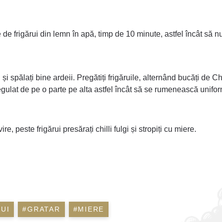
 de frigărui din lemn în apă, timp de 10 minute, astfel încât să n
i și spălați bine ardeii. Pregătiți frigăruile, alternând bucăți de C
regulat de pe o parte pe alta astfel încât să se rumenească unifor
ire, peste frigărui presărați chilli fulgi și stropiți cu miere.
UI
#GRATAR
#MIERE