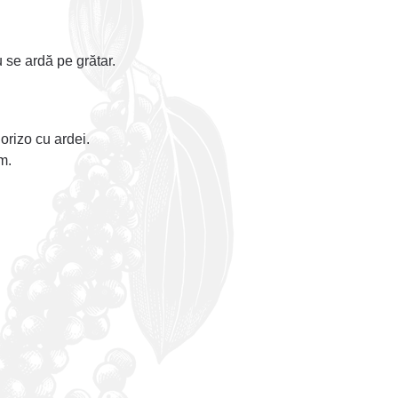
u se ardă pe grătar.
horizo cu ardei.
m.