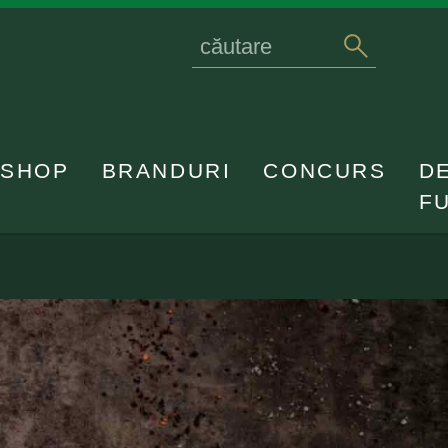
Search
caută
for
SHOP
BRANDURI
CONCURS
D
F