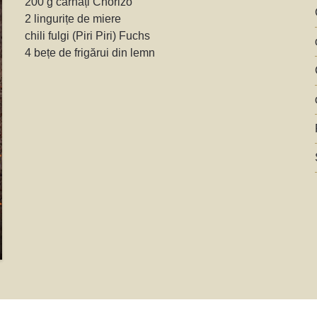
200 g cârnați Chorizo
2 lingurițe de miere
chili fulgi (Piri Piri) Fuchs
4 bețe de frigărui din lemn