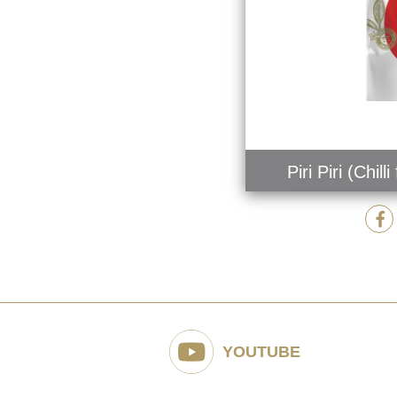
Piri Piri (Chill
MAI MULT
YOUTUBE