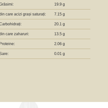
Grăsimi:
19.9 g
din care acizi grași saturați:
7.15 g
Carbohidrați:
20.1 g
din care zaharuri:
13.5 g
Proteine:
2.06 g
Sare:
0.01 g