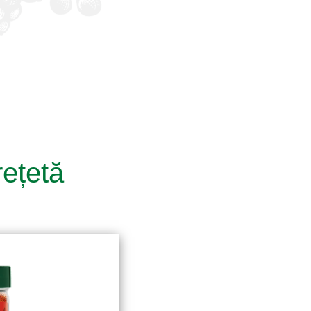
rețetă