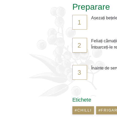
Preparare
Așezați bețele
1
Feliați cârnați
2
Întoarceți-le 
Înainte de serv
3
Etichete
#CHILLI
#FRIGAR