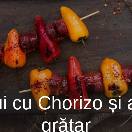
i cu Chorizo și 
grătar