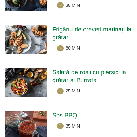
35 MIN
Frigărui de creveți marinați la
grătar
80 MIN
Salată de roșii cu piersici la
grătar și Burrata
25 MIN
Sos BBQ
35 MIN