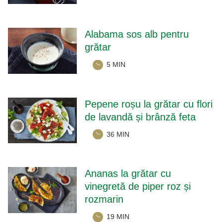
Alabama sos alb pentru
grătar
5 MIN
Pepene roșu la grătar cu flori
de lavandă și brânză feta
36 MIN
Ananas la grătar cu
vinegretă de piper roz și
rozmarin
19 MIN