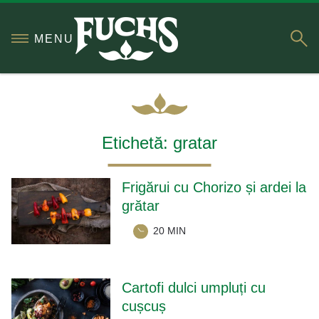
S
MENU
Etichetă:
gratar
Frigărui cu Chorizo și ardei la
grătar
20 MIN
Cartofi dulci umpluți cu
cușcuș