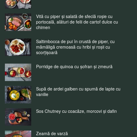
Vită cu piper și salată de sfeclă roșie cu
portocală, alături de felii de cartof dulce cu
chimen
Saltimbocca de pui în crustă de piper, cu
mămăligă cremoasă cu hribi și roșii cu
scorțișoară
Porridge de quinoa cu șofran și zmeură
Supă de ardei galben cu spumă de lapte cu
vanilie
Sos Chutney cu coacăze, morcovi și dafin
Zeamă de varză