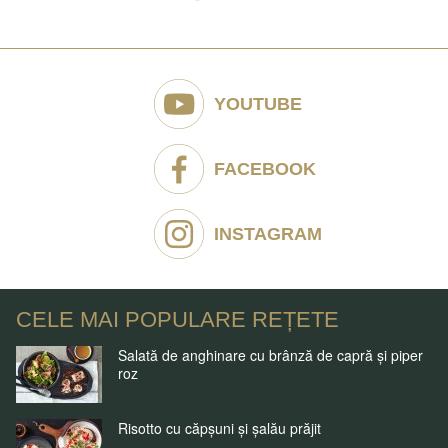
YOUTUBE
FACEBOOK
INSTAGRAM
CELE MAI POPULARE REȚETE
Salată de anghinare cu brânză de capră și piper
roz
Risotto cu căpșuni și șalău prăjit