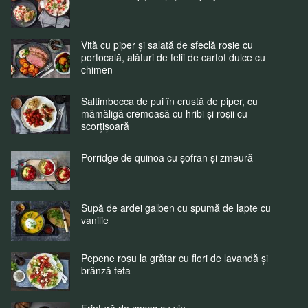
Vită cu piper și salată de sfeclă roșie cu
portocală, alături de felii de cartof dulce cu
chimen
Saltimbocca de pui în crustă de piper, cu
mămăligă cremoasă cu hribi și roșii cu
scorțișoară
Porridge de quinoa cu șofran și zmeură
Supă de ardei galben cu spumă de lapte cu
vanilie
Pepene roșu la grătar cu flori de lavandă și
brânză feta