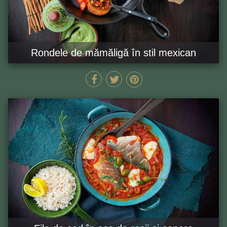
Rondele de mămăligă în stil mexican
60 MIN
GĂTEȘTE ACUM