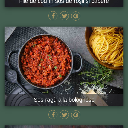
File de cod în sos de roșii și capere
45 MIN
GĂTEȘTE ACUM
Sos ragù alla bolognese
110 MIN
GĂTEȘTE ACUM