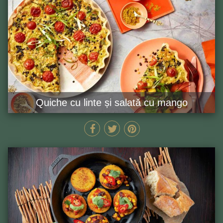
Quiche cu linte și salată cu mango
MIN
GĂTEȘTE ACUM