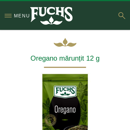
S
MENU
Oregano mărunțit 12 g