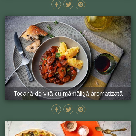
80 MIN
GĂTEȘTE ACUM
Tocană de vită cu mămăligă aromatizată
105 MIN
GĂTEȘTE ACUM