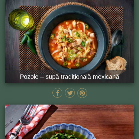
Pozole – supă tradițională mexicană
85 MIN
GĂTEȘTE ACUM