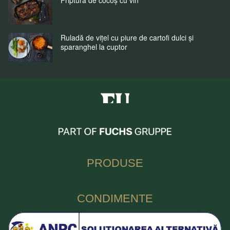
Friptură de cocoș cu vin
Ruladă de vițel cu piure de cartofi dulci și
sparanghel la cuptor
Fuchs Condimente Romania
PRODUSE
CONDIMENTE