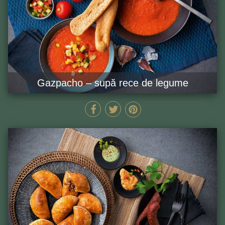
Gazpacho – supă rece de legume
MIN
GĂTEȘTE ACUM