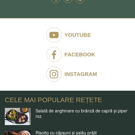
YOUTUBE
FACEBOOK
INSTAGRAM
CELE MAI POPULARE REȚETE
Salată de anghinare cu brânză de capră și piper
roz
Risotto cu căpșuni și șalău prăjit