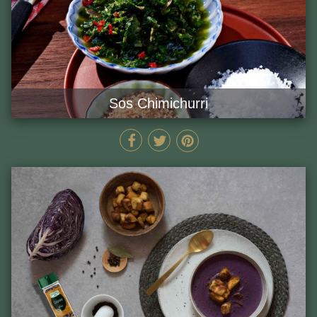
Sos Chimichurri
MIN
GĂTEȘTE ACUM