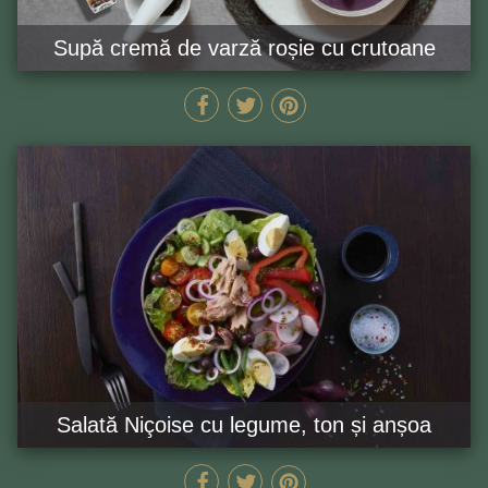
Supă cremă de varză roșie cu crutoane
105 MIN
GĂTEȘTE ACUM
Salată Niçoise cu legume, ton și anșoa
30 MIN
GĂTEȘTE ACUM