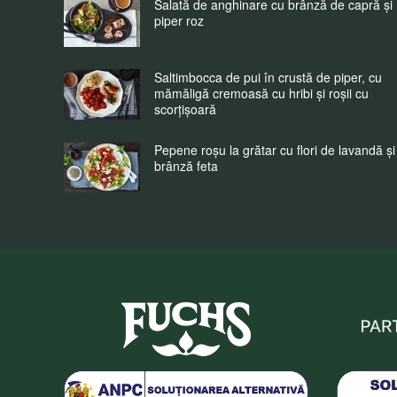
Salată de anghinare cu brânză de capră și
piper roz
Saltimbocca de pui în crustă de piper, cu
mămăligă cremoasă cu hribi și roșii cu
scorțișoară
Pepene roșu la grătar cu flori de lavandă și
brânză feta
Fuchs Condimente Roma