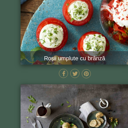
Roșii umplute cu brânză
15 MIN
GĂTEȘTE ACUM