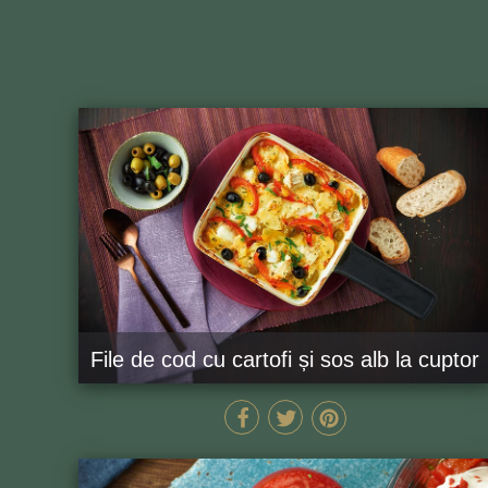
File de cod cu cartofi și sos alb la cuptor
55 MIN
GĂTEȘTE ACUM