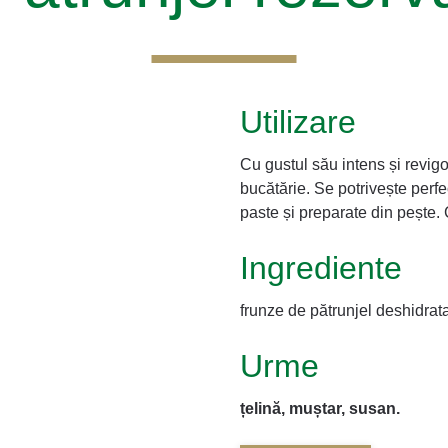
Utilizare
Cu gustul său intens și revigo
bucătărie. Se potrivește perfe
paste și preparate din pește. 
Ingrediente
frunze de pătrunjel deshidrata
Urme
țelină, muștar, susan.