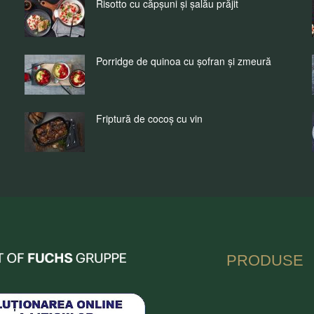
Risotto cu căpșuni și șalău prăjit
Porridge de quinoa cu șofran și zmeură
Friptură de cocoș cu vin
nia
PRODUSE