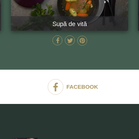
Supă de vită
280 MIN
GĂTEȘTE ACUM
FACEBOOK