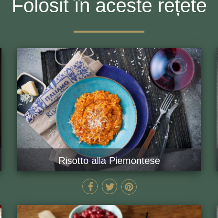
Folosit în aceste rețete
Risotto alla Piemontese
35 MIN
GĂTEȘTE ACUM