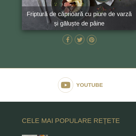
Friptură de căprioară cu piure de varză
și găluște de pâine
90 MIN
GĂTEȘTE ACUM
YOUTUBE
CELE MAI POPULARE REȚETE