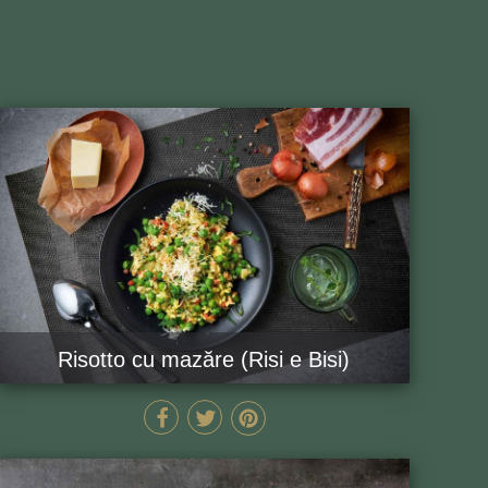
Risotto cu mazăre (Risi e Bisi)
50 MIN
GĂTEȘTE ACUM