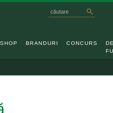
Search
caută
for
SHOP
BRANDURI
CONCURS
D
F
ă