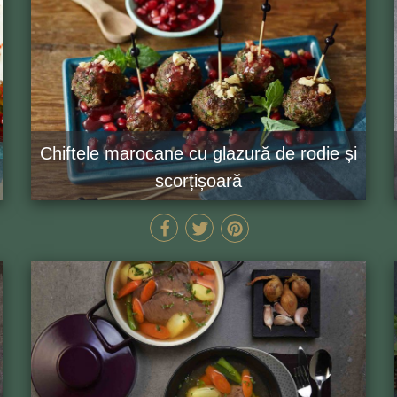
Chiftele marocane cu glazură de rodie și
scorțișoară
45 MIN
GĂTEȘTE ACUM