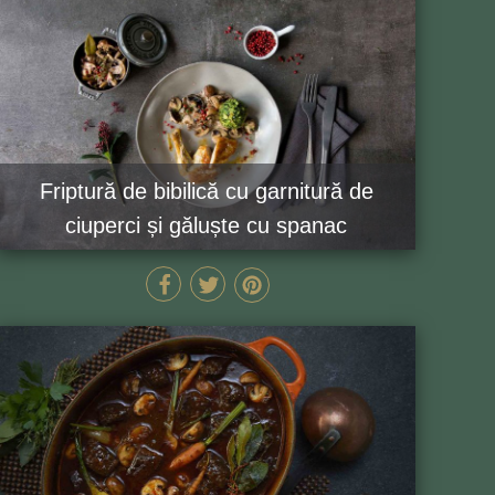
Friptură de bibilică cu garnitură de
ciuperci și găluște cu spanac
70 MIN
GĂTEȘTE ACUM