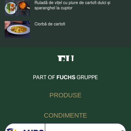
Ruladă de vițel cu piure de cartofi dulci și
sparanghel la cuptor
Ciorbă de cartofi
Fuchs Condimente Romania
PRODUSE
CONDIMENTE