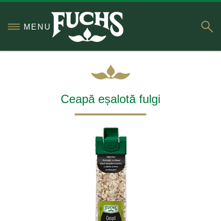
S
MENU
Ceapă eșalotă fulgi