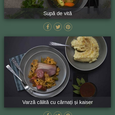
Supă de vită
280 MIN
GĂTEȘTE ACUM
Varză călită cu cârnați și kaiser
60 MIN
GĂTEȘTE ACUM