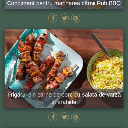
Condiment pentru marinarea cărnii Rub BBQ
MIN
GĂTEȘTE ACUM
Frigărui din carne de porc cu salată de varză
și arahide
155 MIN
GĂTEȘTE ACUM