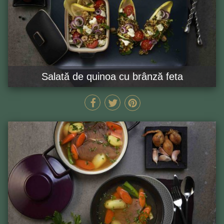
Salată de quinoa cu brânză feta
15 MIN
GĂTEȘTE ACUM