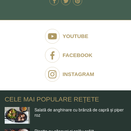
YOUTUBE
FACEBOOK
INSTAGRAM
CELE MAI POPULARE REȚETE
Salată de anghinare cu brânză de capră și piper
roz
Risotto cu căpșuni și șalău prăjit