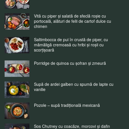
Vită cu piper și salată de sfeclă roșie cu
portocală, alături de felii de cartof dulce cu
chimen
Saltimbocca de pui în crustă de piper, cu
mămăligă cremoasă cu hribi și roșii cu
scorțișoară
Porridge de quinoa cu șofran și zmeură
Supă de ardei galben cu spumă de lapte cu
vanilie
Pozole – supă tradițională mexicană
Sos Chutney cu coacăze, morcovi și dafin