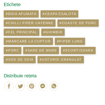
Etichete
#BOIA AFUMATA
#CEAPA ESALOTA
#CHILLI PIPER CAYENNE
#COASTE DE PORC
#FEL PRINCIPAL
#GHIMBIR
#MANCARE LA CUPTOR
#PIPER LUNG
#PORC
#SARE DE MARE
#SCORTISOARA
#SOS DE SOIA
#USTUROI GRANULAT
Distribuie rețeta