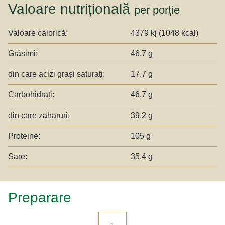
Valoare nutrițională
per porție
Valoare calorică:
4379 kj (1048 kcal)
Grăsimi:
46.7 g
din care acizi grași saturați:
17.7 g
Carbohidrați:
46.7 g
din care zaharuri:
39.2 g
Proteine:
105 g
Sare:
35.4 g
Preparare