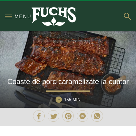
S
MENU
Coaste de porc caramelizate la cuptor
155 MIN