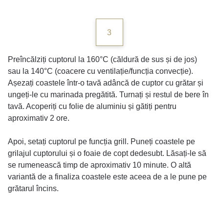
3
Preîncălziți cuptorul la 160°C (căldură de sus și de jos)
sau la 140°C (coacere cu ventilație/funcția convecție).
Așezați coastele într-o tavă adâncă de cuptor cu grătar și
ungeți-le cu marinada pregătită. Turnați și restul de bere în
tavă. Acoperiți cu folie de aluminiu și gătiți pentru
aproximativ 2 ore.
Apoi, setați cuptorul pe funcția grill. Puneți coastele pe
grilajul cuptorului și o foaie de copt dedesubt. Lăsați-le să
se rumenească timp de aproximativ 10 minute. O altă
variantă de a finaliza coastele este aceea de a le pune pe
grătarul încins.