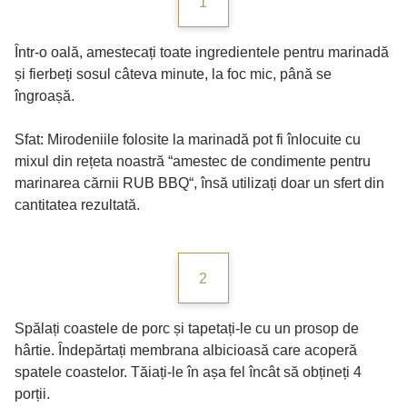
1
Într-o oală, amestecați toate ingredientele pentru marinadă
și fierbeți sosul câteva minute, la foc mic, până se
îngroașă.
Sfat: Mirodeniile folosite la marinadă pot fi înlocuite cu
mixul din rețeta noastră “amestec de condimente pentru
marinarea cărnii RUB BBQ“, însă utilizați doar un sfert din
cantitatea rezultată.
2
Spălați coastele de porc și tapetați-le cu un prosop de
hârtie. Îndepărtați membrana albicioasă care acoperă
spatele coastelor. Tăiați-le în așa fel încât să obțineți 4
porții.