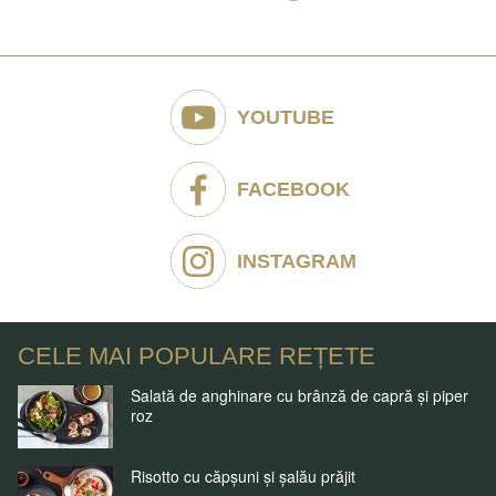
YOUTUBE
FACEBOOK
INSTAGRAM
CELE MAI POPULARE REȚETE
Salată de anghinare cu brânză de capră și piper
roz
Risotto cu căpșuni și șalău prăjit