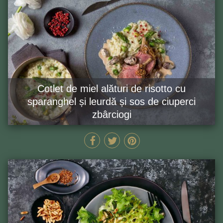
Cotlet de miel alături de risotto cu
sparanghel și leurdă și sos de ciuperci
zbârciogi
70 MIN
GĂTEȘTE ACUM