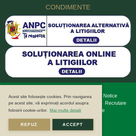
CONDIMENTE
Protecția datelor cu caracter personal
Legal Notice
Acest site folosește cookies. Prin navigarea
Politica cookie
Buletin informativ
Contact
Recrutare
pe acest site, vă exprimați acordul asupra
Campanii
ANPC
ANSPDCP
Compliance
folosirii cookie-urilor.
Mai multe detalii
Sustenabilitate
REFUZ
ACCEPT
©2026 FUCHS CONDIMENTE