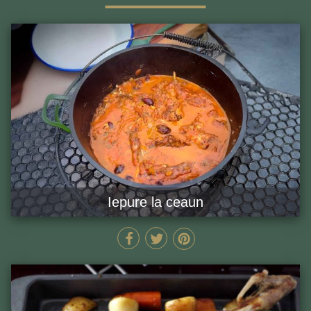
Iepure la ceaun
MIN
GĂTEȘTE ACUM