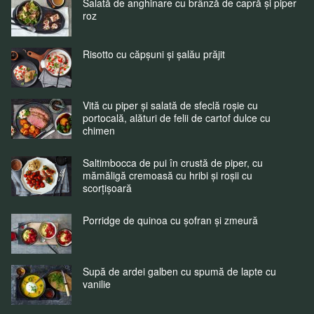
Salată de anghinare cu brânză de capră și piper
roz
Risotto cu căpșuni și șalău prăjit
Vită cu piper și salată de sfeclă roșie cu
portocală, alături de felii de cartof dulce cu
chimen
Saltimbocca de pui în crustă de piper, cu
mămăligă cremoasă cu hribi și roșii cu
scorțișoară
Porridge de quinoa cu șofran și zmeură
Supă de ardei galben cu spumă de lapte cu
vanilie