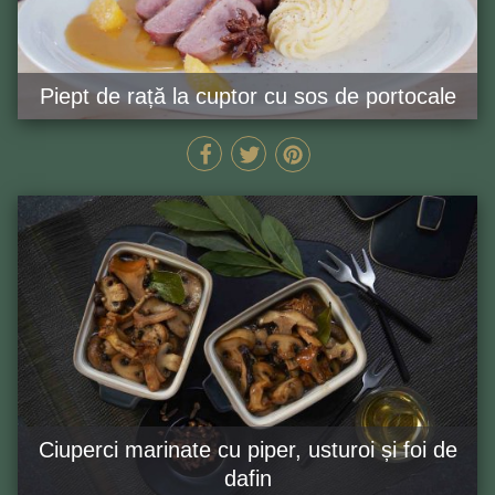
Piept de rață la cuptor cu sos de portocale
40 MIN
GĂTEȘTE ACUM
Ciuperci marinate cu piper, usturoi și foi de
dafin