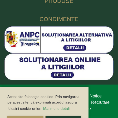
PRODUSE
CONDIMENTE
Protecția datelor cu caracter personal
Legal Notice
Acest site folosește cookies. Prin navigarea
Politica cookie
Buletin informativ
Contact
Recrutare
pe acest site, vă exprimați acordul asupra
Campanii
ANPC
ANSPDCP
Compliance
folosirii cookie-urilor.
Mai multe detalii
Sustenabilitate