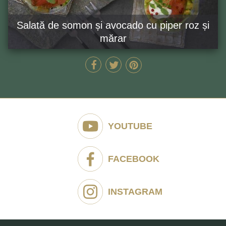
Salată de somon și avocado cu piper roz și
mărar
15 MIN
GĂTEȘTE ACUM
YOUTUBE
FACEBOOK
INSTAGRAM