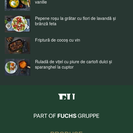
vanilie
Pepene roșu la grătar cu flori de lavandă și
brânză feta
Friptură de cocoș cu vin
Ruladă de vițel cu piure de cartofi dulci și
sparanghel la cuptor
Fuchs Condimente Romania