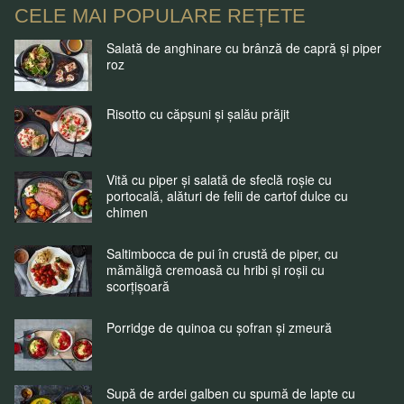
CELE MAI POPULARE REȚETE
Salată de anghinare cu brânză de capră și piper
roz
Risotto cu căpșuni și șalău prăjit
Vită cu piper și salată de sfeclă roșie cu
portocală, alături de felii de cartof dulce cu
chimen
Saltimbocca de pui în crustă de piper, cu
mămăligă cremoasă cu hribi și roșii cu
scorțișoară
Porridge de quinoa cu șofran și zmeură
Supă de ardei galben cu spumă de lapte cu