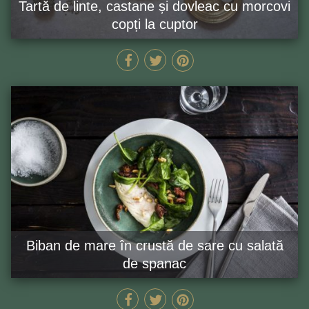
Tartă de linte, castane și dovleac cu morcovi
copți la cuptor
120 MIN
GĂTEȘTE ACUM
Biban de mare în crustă de sare cu salată
de spanac
65 MIN
GĂTEȘTE ACUM