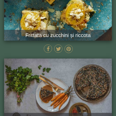
Frittata cu zucchini și riccota
30 MIN
GĂTEȘTE ACUM