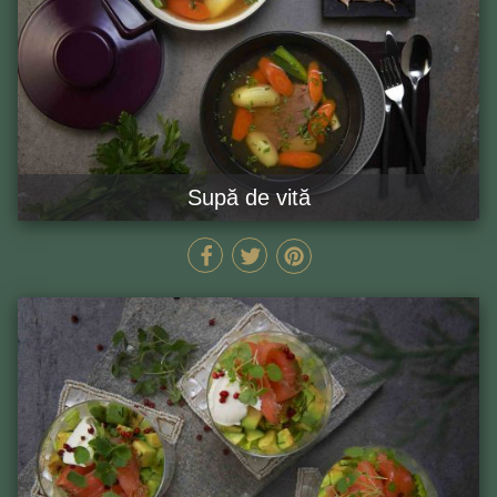
Supă de vită
280 MIN
GĂTEȘTE ACUM