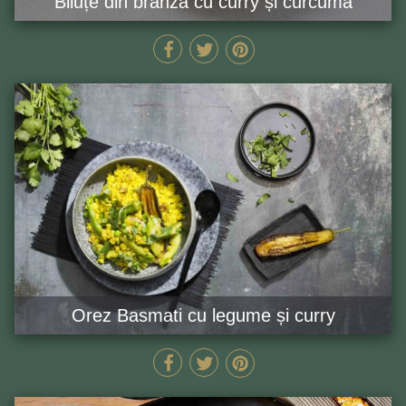
Biluțe din brânză cu curry și curcuma
20 MIN
GĂTEȘTE ACUM
Orez Basmati cu legume și curry
45 MIN
GĂTEȘTE ACUM