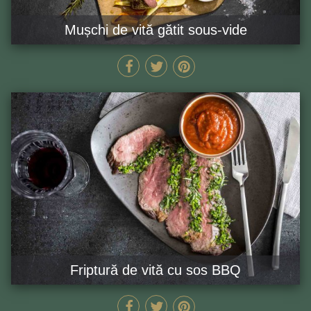
Mușchi de vită gătit sous-vide
105 MIN
GĂTEȘTE ACUM
Friptură de vită cu sos BBQ
120 MIN
GĂTEȘTE ACUM