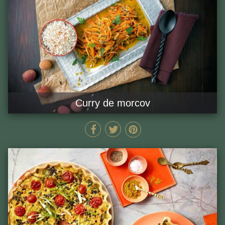
Curry de morcov
35 MIN
GĂTEȘTE ACUM