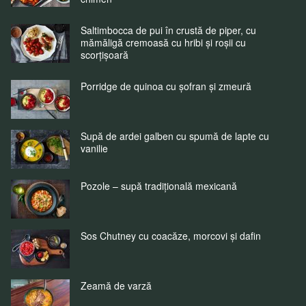
Saltimbocca de pui în crustă de piper, cu
mămăligă cremoasă cu hribi și roșii cu
scorțișoară
Porridge de quinoa cu șofran și zmeură
Supă de ardei galben cu spumă de lapte cu
vanilie
Pozole – supă tradițională mexicană
Sos Chutney cu coacăze, morcovi și dafin
Zeamă de varză