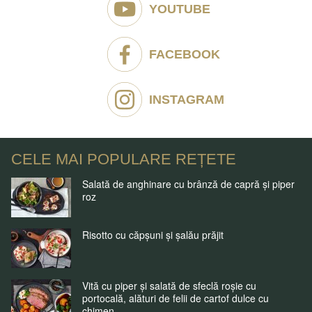
YOUTUBE
FACEBOOK
INSTAGRAM
CELE MAI POPULARE REȚETE
Salată de anghinare cu brânză de capră și piper
roz
Risotto cu căpșuni și șalău prăjit
Vită cu piper și salată de sfeclă roșie cu
portocală, alături de felii de cartof dulce cu
chimen