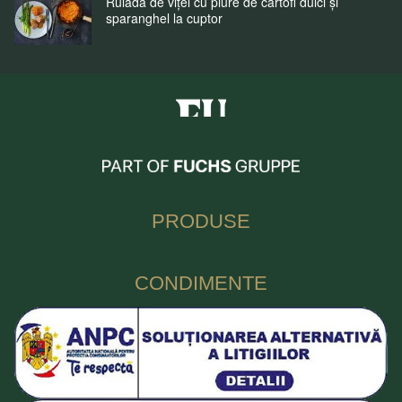
Ruladă de vițel cu piure de cartofi dulci și
sparanghel la cuptor
Fuchs Condimente Romania
PRODUSE
CONDIMENTE