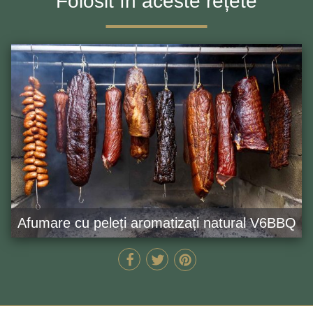
Folosit în aceste rețete
Afumare cu peleți aromatizați natural V6BBQ
MIN
GĂTEȘTE ACUM