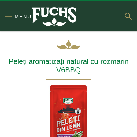
S
MENU
Peleți aromatizați natural cu rozmarin
V6BBQ