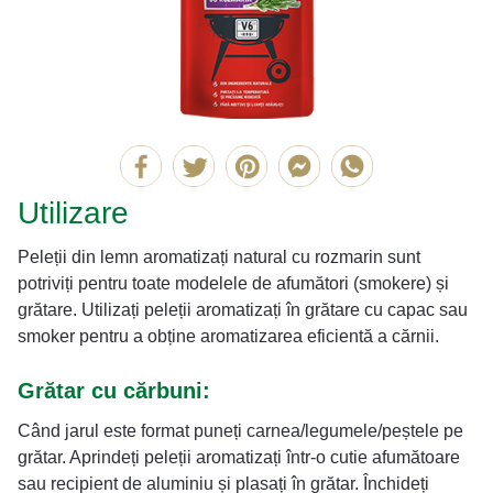
Utilizare
Peleții din lemn aromatizați natural cu rozmarin sunt
potriviți pentru toate modelele de afumători (smokere) și
grătare. Utilizați peleții aromatizați în grătare cu capac sau
smoker pentru a obține aromatizarea eficientă a cărnii.
Grătar cu cărbuni:
Când jarul este format puneți carnea/legumele/peștele pe
grătar. Aprindeți peleții aromatizați într-o cutie afumătoare
sau recipient de aluminiu și plasați în grătar. Închideți