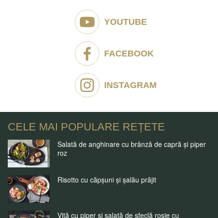
YOUTUBE
FACEBOOK
INSTAGRAM
CELE MAI POPULARE REȚETE
Salată de anghinare cu brânză de capră și piper
roz
Risotto cu căpșuni și șalău prăjit
Vită cu piper și salată de sfeclă roșie cu