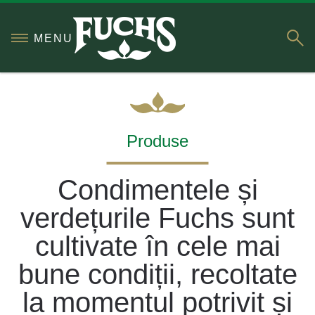
S
MENU
Produse
Condimentele și
verdețurile Fuchs sunt
cultivate în cele mai
bune condiții, recoltate
la momentul potrivit și