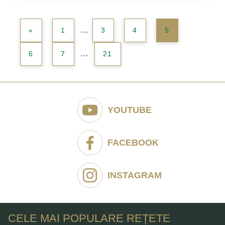
MAI MULT
COMANDĂ
…
«
1
3
4
5
…
6
7
21
YOUTUBE
FACEBOOK
INSTAGRAM
CELE MAI POPULARE REȚETE