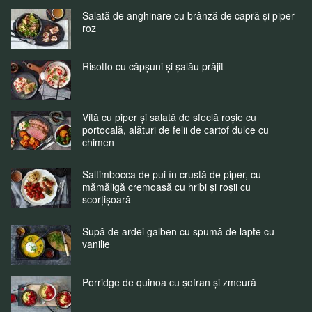
Salată de anghinare cu brânză de capră și piper
roz
Risotto cu căpșuni și șalău prăjit
Vită cu piper și salată de sfeclă roșie cu
portocală, alături de felii de cartof dulce cu
chimen
Saltimbocca de pui în crustă de piper, cu
mămăligă cremoasă cu hribi și roșii cu
scorțișoară
Supă de ardei galben cu spumă de lapte cu
vanilie
Porridge de quinoa cu șofran și zmeură