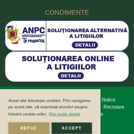
CONDIMENTE
Protecția datelor cu caracter personal
Legal Notice
Acest site folosește cookies. Prin navigarea
Politica cookie
Buletin informativ
Contact
Recrutare
pe acest site, vă exprimați acordul asupra
folosirii cookie-urilor.
Mai multe detalii
Campanii
ANPC
ANSPDCP
Compliance
Sustenabilitate
REFUZ
ACCEPT
©2026 FUCHS CONDIMENTE