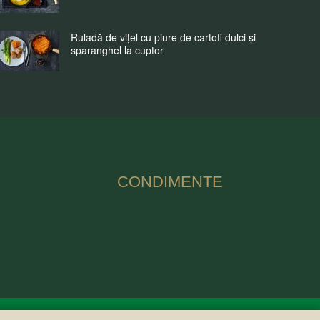
Ruladă de vițel cu piure de cartofi dulci și
sparanghel la cuptor
CONDIMENTE