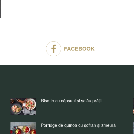
FACEBOOK
Risotto cu căpșuni și șalău prăjit
Porridge de quinoa cu șofran și zmeură