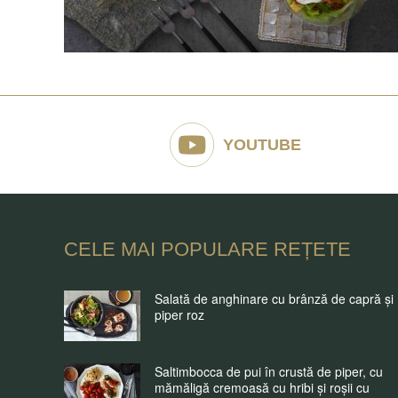
YOUTUBE
CELE MAI POPULARE REȚETE
Salată de anghinare cu brânză de capră și
piper roz
Saltimbocca de pui în crustă de piper, cu
mămăligă cremoasă cu hribi și roșii cu