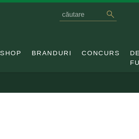
Search
caută
for
SHOP
BRANDURI
CONCURS
D
F
l