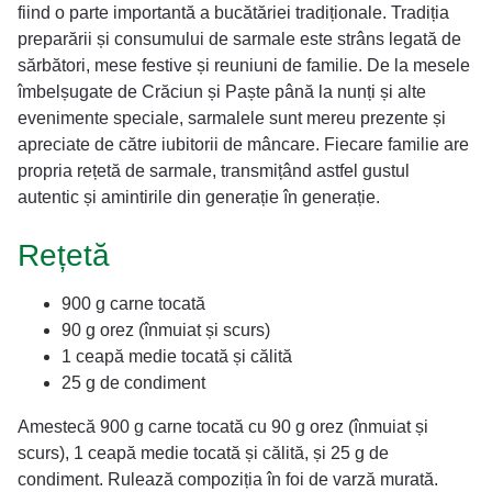
fiind o parte importantă a bucătăriei tradiționale. Tradiția
preparării și consumului de sarmale este strâns legată de
sărbători, mese festive și reuniuni de familie. De la mesele
îmbelșugate de Crăciun și Paște până la nunți și alte
evenimente speciale, sarmalele sunt mereu prezente și
apreciate de către iubitorii de mâncare. Fiecare familie are
propria rețetă de sarmale, transmițând astfel gustul
autentic și amintirile din generație în generație.
Rețetă
900 g carne tocată
90 g orez (înmuiat și scurs)
1 ceapă medie tocată și călită
25 g de condiment
Amestecă 900 g carne tocată cu 90 g orez (înmuiat și
scurs), 1 ceapă medie tocată și călită, și 25 g de
condiment. Rulează compoziția în foi de varză murată.