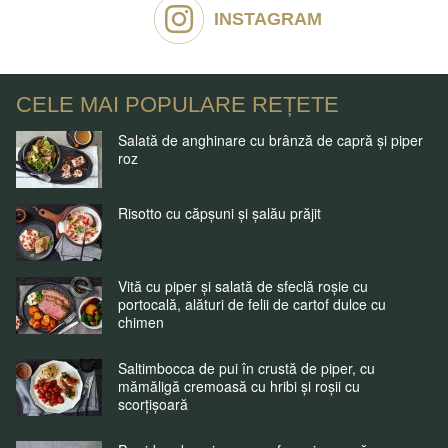
INSTAGRAM
CELE MAI POPULARE REȚETE
Salată de anghinare cu brânză de capră și piper
roz
Risotto cu căpșuni și șalău prăjit
Vită cu piper și salată de sfeclă roșie cu
portocală, alături de felii de cartof dulce cu
chimen
Saltimbocca de pui în crustă de piper, cu
mămăligă cremoasă cu hribi și roșii cu
scorțișoară