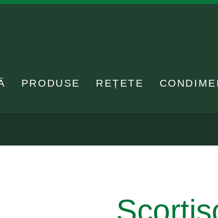
Ă
PRODUSE
REȚETE
CONDIME
Scorțiș