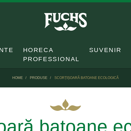
NTE
HORECA
SUVENIR
PROFESSIONAL
HOME
PRODUSE
SCORȚIȘOARĂ BATOANE ECOLOGICĂ
oară batoane e