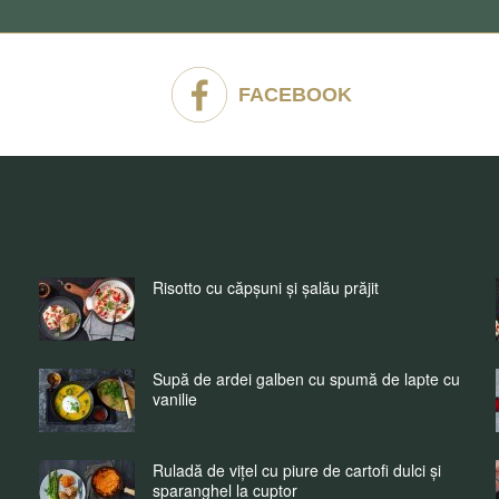
FACEBOOK
Risotto cu căpșuni și șalău prăjit
Supă de ardei galben cu spumă de lapte cu
vanilie
Ruladă de vițel cu piure de cartofi dulci și
sparanghel la cuptor