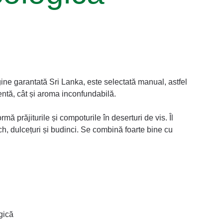
gine garantată Sri Lanka, este selectată manual, astfel
entă, cât și aroma inconfundabilă.
mă prăjiturile și compoturile în deserturi de vis. Îl
punch, dulcețuri și budinci. Se combină foarte bine cu
gică