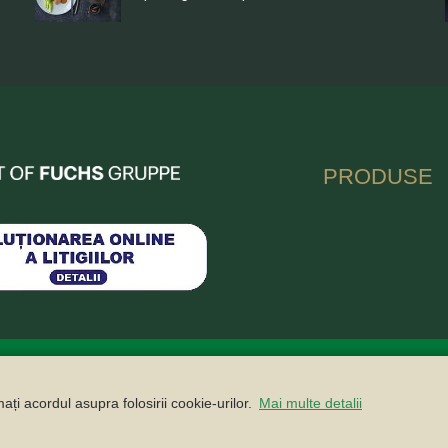
nia
PRODUSE
Politica cookie
Buletin informativ
Contact
Recrutare
Ca
ați acordul asupra folosirii cookie-urilor.
Mai multe detalii