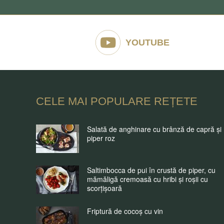
YOUTUBE
CELE MAI POPULARE REȚETE
Salată de anghinare cu brânză de capră și
piper roz
Saltimbocca de pui în crustă de piper, cu
mămăligă cremoasă cu hribi și roșii cu
scorțișoară
Friptură de cocoș cu vin