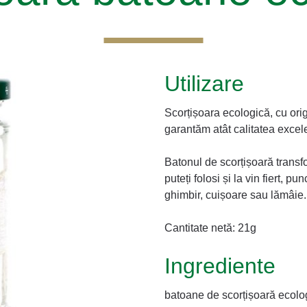
Utilizare
Scorțișoara ecologică, cu ori
garantăm atât calitatea excel
Batonul de scorțișoară transfor
puteți folosi și la vin fiert, 
ghimbir, cuișoare sau lămâie.
Cantitate netă: 21g
Ingrediente
batoane de scorțișoară ecolo