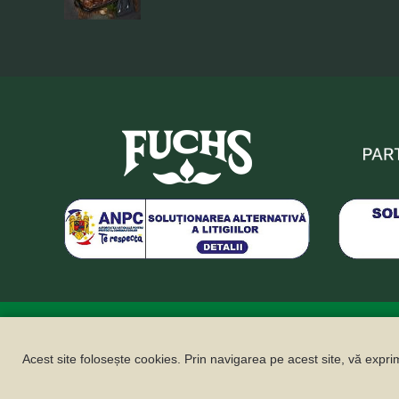
Fuchs Condimente Roma
Protecția datelor cu caracter personal
Legal Notice
Acest site folosește cookies. Prin navigarea pe acest site, vă exprim
ANSPDCP
Compliance
Sustenabilitate