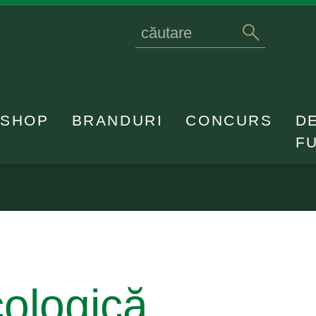
Search
caută
for
SHOP
BRANDURI
CONCURS
D
F
cologică