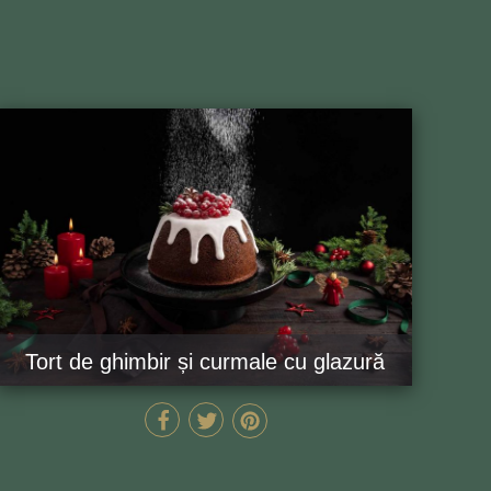
Tort de ghimbir și curmale cu glazură
140 MIN
GĂTEȘTE ACUM