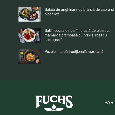
Salată de anghinare cu brânză de capră și
piper roz
Saltimbocca de pui în crustă de piper, cu
mămăligă cremoasă cu hribi și roșii cu
scorțișoară
Pozole – supă tradițională mexicană
Fuchs Condimente Roma