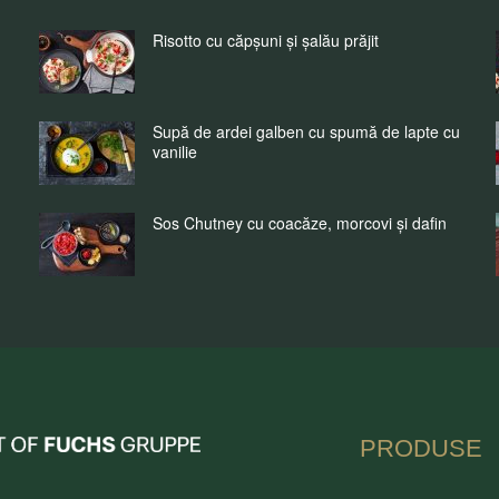
Risotto cu căpșuni și șalău prăjit
Supă de ardei galben cu spumă de lapte cu
vanilie
Sos Chutney cu coacăze, morcovi și dafin
nia
PRODUSE