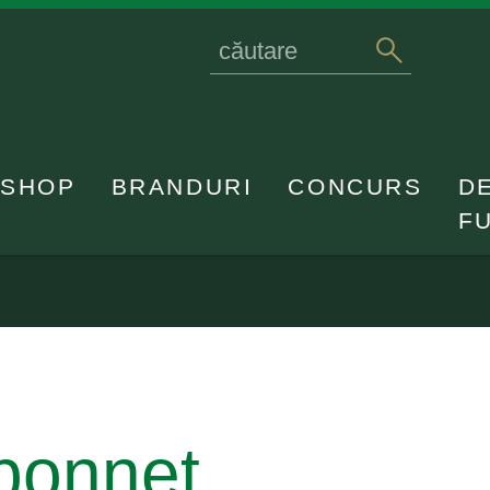
Search
caută
for
SHOP
BRANDURI
CONCURS
D
F
 bonnet