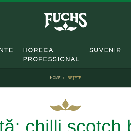
NTE
HORECA
SUVENIR
PROFESSIONAL
HOME
REȚETE
tă:
chilli scotch