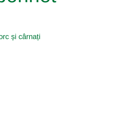
rc și cârnați