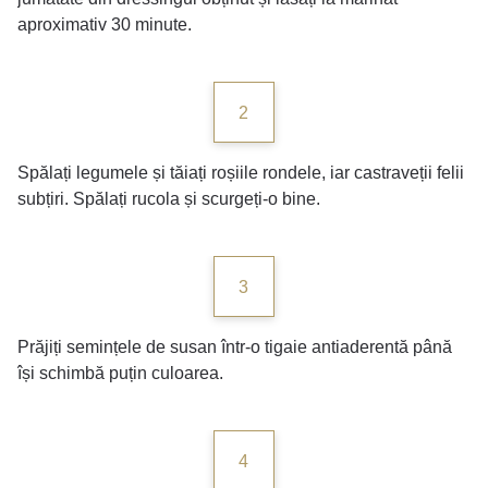
aproximativ 30 minute.
2
Spălați legumele și tăiați roșiile rondele, iar castraveții felii
subțiri. Spălați rucola și scurgeți-o bine.
3
Prăjiți semințele de susan într-o tigaie antiaderentă până
își schimbă puțin culoarea.
4