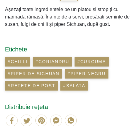
Așezați toate ingredientele pe un platou și stropiți cu
marinada rămasă. Înainte de a servi, presărați semințe de
susan, fulgi de chilli și piper Sichuan, după gust.
Etichete
#CHILLI
#CORIANDRU
#CURCUMA
#PIPER DE SICHUAN
#PIPER NEGRU
#RETETE DE POST
#SALATA
Distribuie rețeta