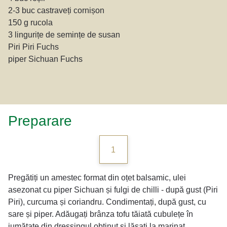
2-3 buc castraveți cornișon
150 g rucola
3 lingurițe de semințe de susan
Piri Piri Fuchs
piper Sichuan Fuchs
Preparare
1
Pregătiți un amestec format din oțet balsamic, ulei
asezonat cu piper Sichuan și fulgi de chilli - după gust (Piri
Piri), curcuma și coriandru. Condimentați, după gust, cu
sare și piper. Adăugați brânza tofu tăiată cubulețe în
jumătate din dressingul obținut și lăsați la marinat