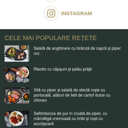
INSTAGRAM
CELE MAI POPULARE REȚETE
Salată de anghinare cu brânză de capră și piper
roz
Risotto cu căpșuni și șalău prăjit
Vită cu piper și salată de sfeclă roșie cu
portocală, alături de felii de cartof dulce cu
chimen
Saltimbocca de pui în crustă de piper, cu
mămăligă cremoasă cu hribi și roșii cu
scorțișoară