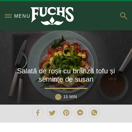
S
MENU
Salată de roșii cu brânză tofu și
semințe de susan
15 MIN