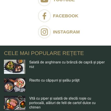
FACEBOOK
INSTAGRAM
CELE MAI POPULARE REȚETE
Salată de anghinare cu brânză de capră și piper
roz
Risotto cu căpșuni și șalău prăjit
Vită cu piper și salată de sfeclă roșie cu
portocală, alături de felii de cartof dulce cu
chimen