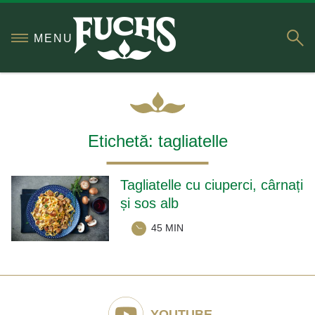
S
MENU
Etichetă:
tagliatelle
Tagliatelle cu ciuperci, cârnați
și sos alb
45 MIN
YOUTUBE