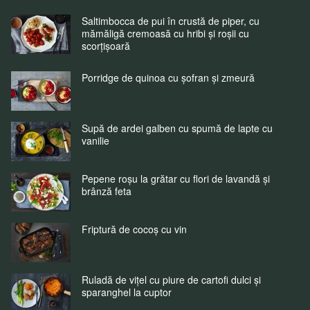
Saltimbocca de pui în crustă de piper, cu
mămăligă cremoasă cu hribi și roșii cu
scorțișoară
Porridge de quinoa cu șofran și zmeură
Supă de ardei galben cu spumă de lapte cu
vanilie
Pepene roșu la grătar cu flori de lavandă și
brânză feta
Friptură de cocoș cu vin
Ruladă de vițel cu piure de cartofi dulci și
sparanghel la cuptor