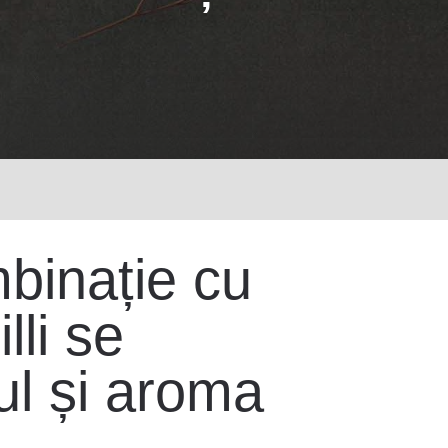
binație cu
lli se
ul și aroma