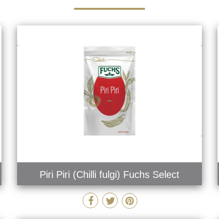
Piri Piri (Chilli fulgi) Fuchs Select
MAI MULT
COMANDĂ