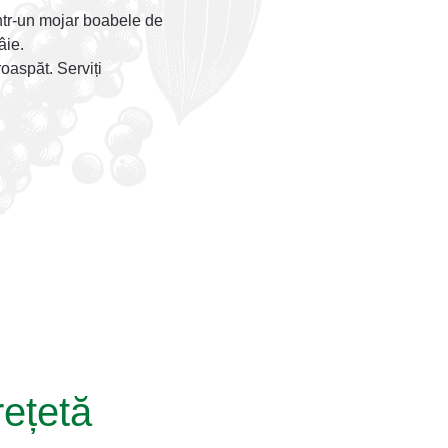
 într-un mojar boabele de
âie.
roaspăt. Serviți
rețetă