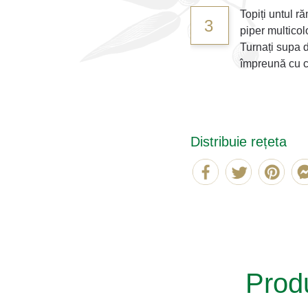
Topiți untul ră
3
piper multicol
Turnați supa de
împreună cu c
Distribuie rețeta
Produ