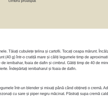
cimbru proaspăt
ele. Tăiați cubulețe țelina și cartofii. Tocați ceapa mărunt. Încălz
unt (40 g) într-o cratiță mare și căliți legumele timp de aproxima
 de ienibahar, foaia de dafin și cimbrul. Gătiți timp de 40 de m
ierte. Îndepărtați ienibaharul și foaia de dafin.
egumele într-un blender și mixați până când obțineți o cremă. Ad
zonați cu sare și piper negru măcinat. Păstrați supa cremă cald