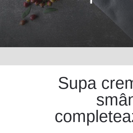
Supa crem
smânt
completeaz