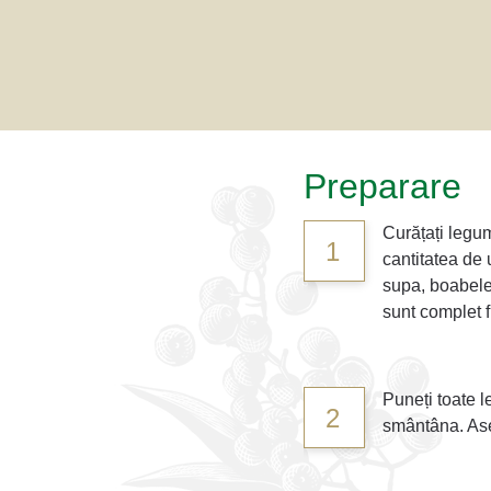
Preparare
Curățați legum
1
cantitatea de 
supa, boabele
sunt complet f
Puneți toate l
2
smântâna. Ase