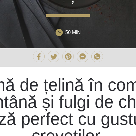
50 MIN
ă de țelină în com
ână și fulgi de chi
ă perfect cu gust
creveților.