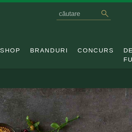
Search
caută
for
SHOP
BRANDURI
CONCURS
D
F