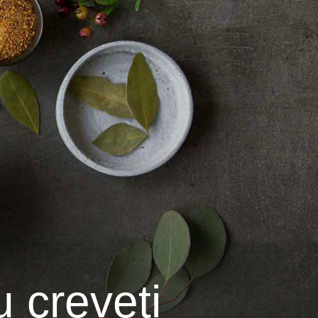
 creveți