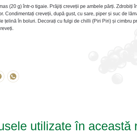
mas (20 g) într-o tigaie. Prăjiți creveții pe ambele părți. Zdrobiți
or. Condimentați creveții, după gust, cu sare, piper și suc de lăm
 țelină în boluri. Decorați cu fulgi de chilli (Piri Piri) și cimbru p
reveți.
sele utilizate în această 