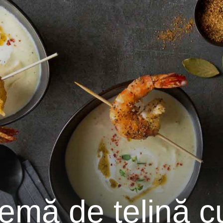
emă de țelină cu