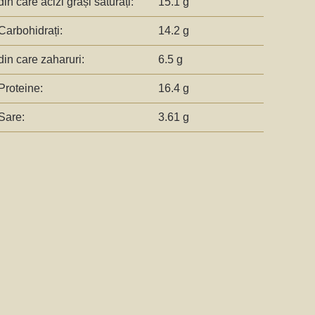
din care acizi grași saturați:
15.1 g
Carbohidrați:
14.2 g
din care zaharuri:
6.5 g
Proteine:
16.4 g
Sare:
3.61 g