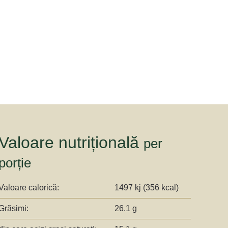
Valoare nutrițională
per
porție
Valoare calorică:
1497 kj (356 kcal)
Grăsimi:
26.1 g