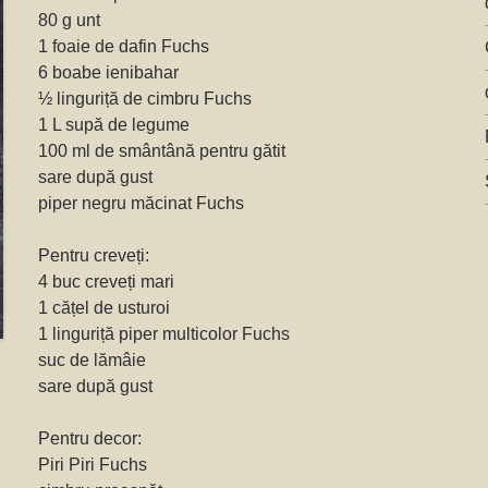
80 g unt
1 foaie de dafin Fuchs
6 boabe ienibahar
½ linguriță de cimbru Fuchs
1 L supă de legume
100 ml de smântână pentru gătit
sare după gust
piper negru măcinat Fuchs
Pentru creveți:
4 buc creveți mari
1 cățel de usturoi
1 linguriță piper multicolor Fuchs
suc de lămâie
sare după gust
Pentru decor:
Piri Piri Fuchs