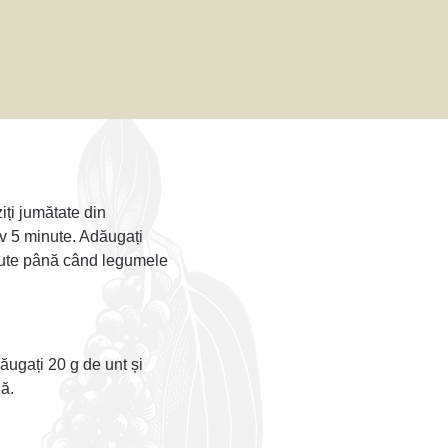
iți jumătate din
tiv 5 minute. Adăugați
inute până când legumele
ăugați 20 g de unt și
ă.