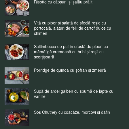
Risotto cu căpșuni și șalău prăjit
Vită cu piper și salată de sfeclă roșie cu
portocală, alături de felii de cartof dulce cu
chimen
Saltimbocca de pui în crustă de piper, cu
mămăligă cremoasă cu hribi și roșii cu
scorțișoară
Porridge de quinoa cu șofran și zmeură
Supă de ardei galben cu spumă de lapte cu
vanilie
Sos Chutney cu coacăze, morcovi și dafin