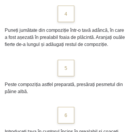
4
Puneți jumătate din compoziție într-o tavă adâncă, în care
a fost așezată în prealabil foaia de plăcintă. Aranjați ouăle
fierte de-a lungul și adăugați restul de compoziție.
5
Peste compoziția astfel preparată, presărați pesmetul din
pâine albă.
6
Introduceți tava în cuptorul încins în prealabil și coaceți