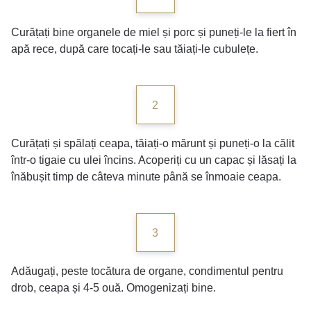
Curățați bine organele de miel și porc și puneți-le la fiert în
apă rece, după care tocați-le sau tăiați-le cubulețe.
2
Curățați și spălați ceapa, tăiați-o mărunt și puneți-o la călit
într-o tigaie cu ulei încins. Acoperiți cu un capac și lăsați la
înăbușit timp de câteva minute până se înmoaie ceapa.
3
Adăugați,
peste tocătura de organe,
condimentul pentru
drob, ceapa și 4-5 ouă. Omogenizați bine.