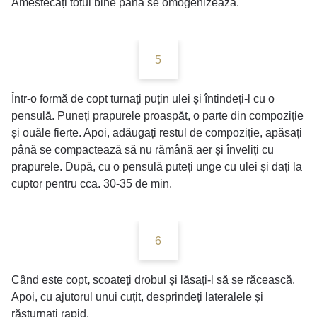
Amestecați totul bine până se omogenizează.
5
Într-o formă de copt turnați puțin ulei și întindeți-l cu o
pensulă. Puneți prapurele proaspăt, o parte din compoziție
și ouăle fierte. Apoi, adăugați restul de compoziție, apăsați
până se compactează să nu rămână aer și înveliți cu
prapurele. După, cu o pensulă puteți unge cu ulei și dați la
cuptor pentru cca. 30-35 de min.
6
Când este copt
,
scoateți drobul și lăsați-l să se răcească.
Apoi, cu ajutorul unui cuțit, desprindeți lateralele și
răsturnați rapid.