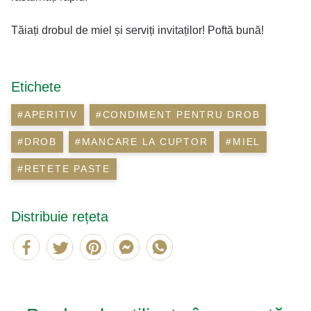
Tăiați drobul de miel și serviți invitaților! Poftă bună!
Etichete
#APERITIV
#CONDIMENT PENTRU DROB
#DROB
#MANCARE LA CUPTOR
#MIEL
#RETETE PASTE
Distribuie rețeta