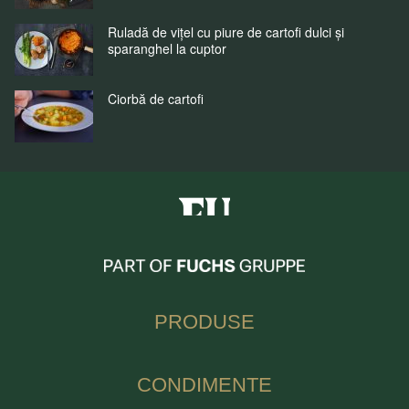
Ruladă de vițel cu piure de cartofi dulci și
sparanghel la cuptor
Ciorbă de cartofi
Fuchs Condimente Romania
PRODUSE
CONDIMENTE