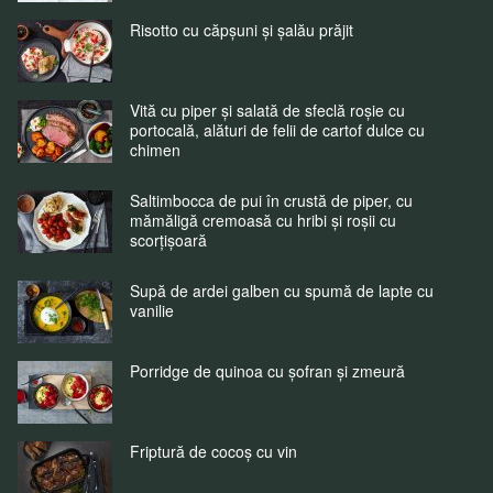
Risotto cu căpșuni și șalău prăjit
Vită cu piper și salată de sfeclă roșie cu
portocală, alături de felii de cartof dulce cu
chimen
Saltimbocca de pui în crustă de piper, cu
mămăligă cremoasă cu hribi și roșii cu
scorțișoară
Supă de ardei galben cu spumă de lapte cu
vanilie
Porridge de quinoa cu șofran și zmeură
Friptură de cocoș cu vin