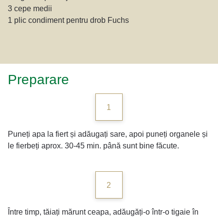
3 cepe medii
1 plic condiment pentru drob Fuchs
Preparare
1
Puneți apa la fiert și adăugați sare, apoi puneți organele și
le fierbeți aprox. 30-45 min. până sunt bine făcute.
2
Între timp, tăiați mărunt ceapa, adăugăți-o într-o tigaie în