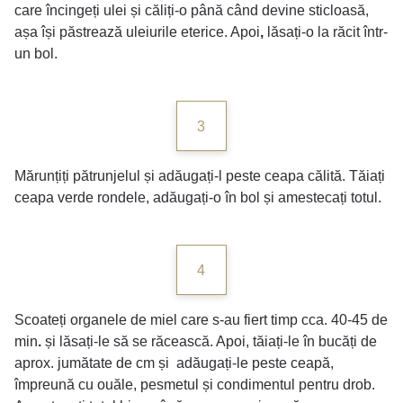
care încingeți ulei și căliți-o până când devine sticloasă,
așa își păstrează uleiurile eterice. Apoi
,
lăsați-o la răcit într-
un bol.
3
Mărunțiți pătrunjelul și adăugați-l peste ceapa călită. Tăiați
ceapa verde rondele, adăugați-o în bol și amestecați totul.
4
Scoateți organele de miel care s-au fiert timp cca. 40-45 de
min
.
și lăsați-le să se răcească. Apoi, tăiați-le în bucăți de
aprox. jumătate de cm și adăugați-le peste ceapă,
împreună cu ouăle, pesmetul și condimentul pentru drob.