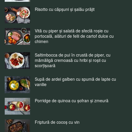
Risotto cu căpșuni și șalău prăjit
Vită cu piper și salată de sfeclă roșie cu
portocală, alături de felii de cartof dulce cu
chimen
Saltimbocca de pui în crustă de piper, cu
mămăligă cremoasă cu hribi și roșii cu
scorțișoară
Supă de ardei galben cu spumă de lapte cu
vanilie
Porridge de quinoa cu șofran și zmeură
Friptură de cocoș cu vin