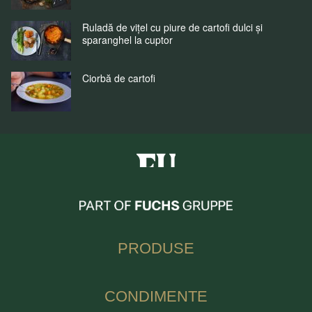
Ruladă de vițel cu piure de cartofi dulci și
sparanghel la cuptor
Ciorbă de cartofi
Fuchs Condimente Romania
PRODUSE
CONDIMENTE