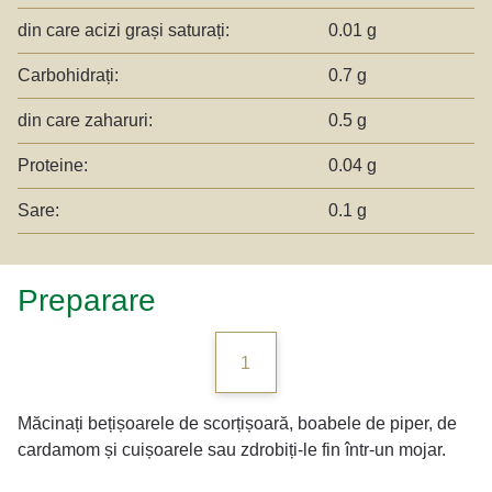
din care acizi grași saturați:
0.01 g
Carbohidrați:
0.7 g
din care zaharuri:
0.5 g
Proteine:
0.04 g
Sare:
0.1 g
Preparare
1
Măcinați bețișoarele de scorțișoară, boabele de piper, de
cardamom și cuișoarele sau zdrobiți-le fin într-un mojar.