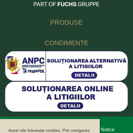
PRODUSE
CONDIMENTE
Protecția datelor cu caracter personal
Legal Notice
Acest site folosește cookies. Prin navigarea