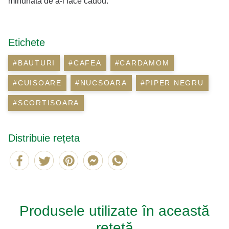
minunată de a-l face cadou.
Etichete
#BAUTURI
#CAFEA
#CARDAMOM
#CUISOARE
#NUCSOARA
#PIPER NEGRU
#SCORTISOARA
Distribuie rețeta
Produsele utilizate în această
rețetă