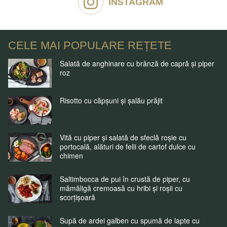
INSTAGRAM
CELE MAI POPULARE REȚETE
Salată de anghinare cu brânză de capră și piper
roz
Risotto cu căpșuni și șalău prăjit
Vită cu piper și salată de sfeclă roșie cu
portocală, alături de felii de cartof dulce cu
chimen
Saltimbocca de pui în crustă de piper, cu
mămăligă cremoasă cu hribi și roșii cu
scorțișoară
Supă de ardei galben cu spumă de lapte cu