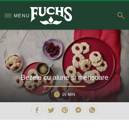
S
MENU
Bezele cu alune și merișoare
15 MIN