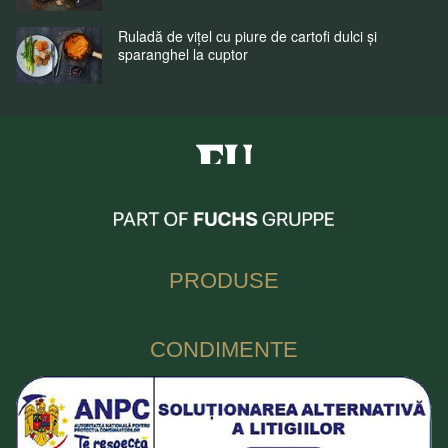
Ruladă de vițel cu piure de cartofi dulci și
sparanghel la cuptor
Fuchs Condimente Romania
PRODUSE
CONDIMENTE