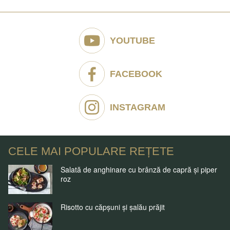
YOUTUBE
FACEBOOK
INSTAGRAM
CELE MAI POPULARE REȚETE
Salată de anghinare cu brânză de capră și piper
roz
Risotto cu căpșuni și șalău prăjit