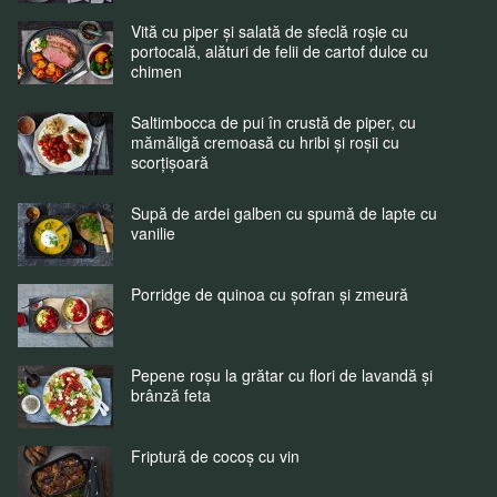
Vită cu piper și salată de sfeclă roșie cu
portocală, alături de felii de cartof dulce cu
chimen
Saltimbocca de pui în crustă de piper, cu
mămăligă cremoasă cu hribi și roșii cu
scorțișoară
Supă de ardei galben cu spumă de lapte cu
vanilie
Porridge de quinoa cu șofran și zmeură
Pepene roșu la grătar cu flori de lavandă și
brânză feta
Friptură de cocoș cu vin