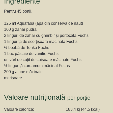
Ingrediente
Pentru 45 porții.
125 ml Aquafaba (apa din conserva de năut)
100 g zahăr pudră
2 linguri de zahăr cu ghimbir și portocală Fuchs
1 linguriță de scorțișoară măcinată Fuchs
½ boabă de Tonka Fuchs
1 buc păstaie de vanilie Fuchs
un vârf de cuțit de cuișoare măcinate Fuchs
½ linguriță cardamom măcinat Fuchs
200 g alune măcinate
merișoare
Valoare nutrițională
per porție
Valoare calorică:
183.4 kj (44.5 kcal)