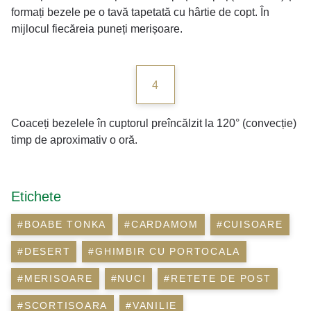
formați bezele pe o tavă tapetată cu hârtie de copt. În
mijlocul fiecăreia puneți merișoare.
4
Coaceți bezelele în cuptorul preîncălzit la 120° (convecție)
timp de aproximativ o oră.
Etichete
#BOABE TONKA
#CARDAMOM
#CUISOARE
#DESERT
#GHIMBIR CU PORTOCALA
#MERISOARE
#NUCI
#RETETE DE POST
#SCORTISOARA
#VANILIE