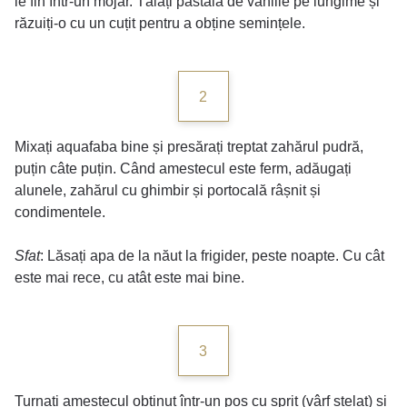
le fin într-un mojar. Tăiați păstaia de vanilie pe lungime și
răzuiți-o cu un cuțit pentru a obține semințele.
2
Mixați aquafaba bine și presărați treptat zahărul pudră,
puțin câte puțin. Când amestecul este ferm, adăugați
alunele, zahărul cu ghimbir și portocală râșnit și
condimentele.
Sfat
: Lăsați apa de la năut la frigider, peste noapte. Cu cât
este mai rece, cu atât este mai bine.
3
Turnați amestecul obținut într-un poș cu spriț (vârf stelat) și