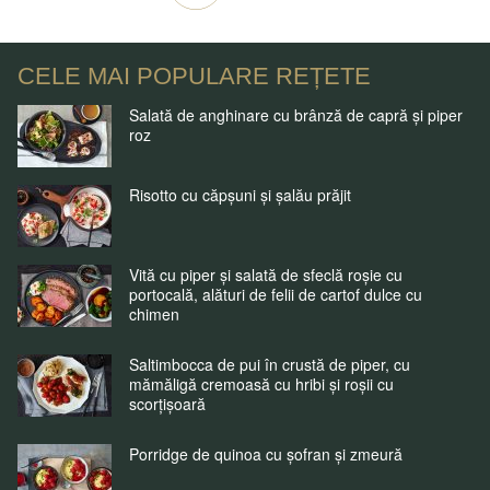
CELE MAI POPULARE REȚETE
Salată de anghinare cu brânză de capră și piper
roz
Risotto cu căpșuni și șalău prăjit
Vită cu piper și salată de sfeclă roșie cu
portocală, alături de felii de cartof dulce cu
chimen
Saltimbocca de pui în crustă de piper, cu
mămăligă cremoasă cu hribi și roșii cu
scorțișoară
Porridge de quinoa cu șofran și zmeură