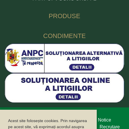
PRODUSE
CONDIMENTE
Protecția datelor cu caracter personal
Legal Notice
Acest site folosește cookies. Prin navigarea
Politica cookie
Buletin informativ
Contact
Recrutare
pe acest site, vă exprimați acordul asupra