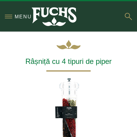
S
MENU
Râșniță cu 4 tipuri de piper