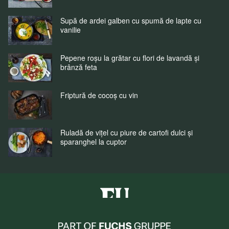
Supă de ardei galben cu spumă de lapte cu
vanilie
Pepene roșu la grătar cu flori de lavandă și
brânză feta
Friptură de cocoș cu vin
Ruladă de vițel cu piure de cartofi dulci și
sparanghel la cuptor
Fuchs Condimente Romania