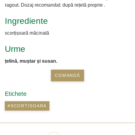
ragout. Dozaj recomandat: după rețetă proprie .
Ingrediente
scorțișoară măcinată
Urme
țelină, muștar și susan.
COMANDĂ
Etichete
#SCORTISOARA