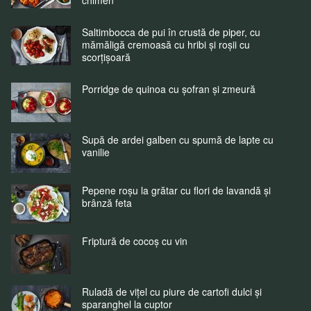
chimen
Saltimbocca de pui în crustă de piper, cu
mămăligă cremoasă cu hribi și roșii cu
scorțișoară
Porridge de quinoa cu șofran și zmeură
Supă de ardei galben cu spumă de lapte cu
vanilie
Pepene roșu la grătar cu flori de lavandă și
brânză feta
Friptură de cocoș cu vin
Ruladă de vițel cu piure de cartofi dulci și
sparanghel la cuptor