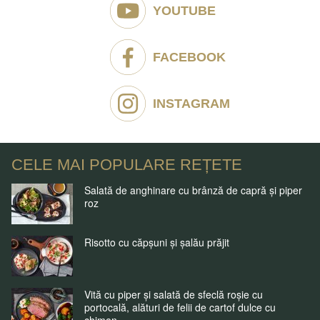
YOUTUBE
FACEBOOK
INSTAGRAM
CELE MAI POPULARE REȚETE
Salată de anghinare cu brânză de capră și piper
roz
Risotto cu căpșuni și șalău prăjit
Vită cu piper și salată de sfeclă roșie cu
portocală, alături de felii de cartof dulce cu