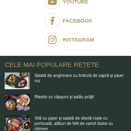
YOUTUBE
FACEBOOK
INSTAGRAM
CELE MAI POPULARE REȚETE
Salată de anghinare cu brânză de capră și piper
roz
Risotto cu căpșuni și șalău prăjit
Vită cu piper și salată de sfeclă roșie cu
portocală, alături de felii de cartof dulce cu
chimen