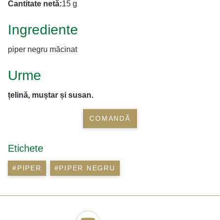
Cantitate netă:
15 g
Ingrediente
piper negru măcinat
Urme
țelină, muștar și susan.
COMANDĂ
Etichete
#PIPER
#PIPER NEGRU