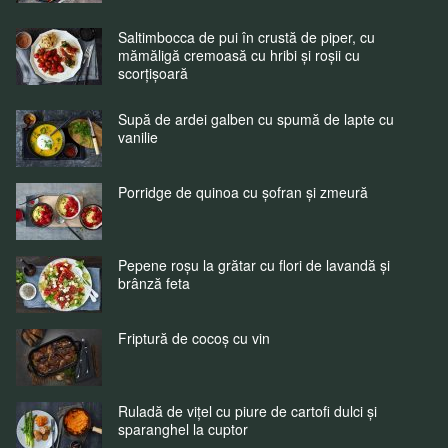
Saltimbocca de pui în crustă de piper, cu
mămăligă cremoasă cu hribi și roșii cu
scorțișoară
Supă de ardei galben cu spumă de lapte cu
vanilie
Porridge de quinoa cu șofran și zmeură
Pepene roșu la grătar cu flori de lavandă și
brânză feta
Friptură de cocoș cu vin
Ruladă de vițel cu piure de cartofi dulci și
sparanghel la cuptor