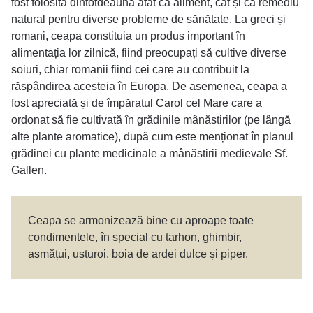
fost folosită dintotdeauna atât ca aliment, cât și ca remediu
natural pentru diverse probleme de sănătate. La greci și
romani, ceapa constituia un produs important în
alimentația lor zilnică, fiind preocupați să cultive diverse
soiuri, chiar romanii fiind cei care au contribuit la
răspândirea acesteia în Europa. De asemenea, ceapa a
fost apreciată și de împăratul Carol cel Mare care a
ordonat să fie cultivată în grădinile mânăstirilor (pe lângă
alte plante aromatice), după cum este menționat în planul
grădinei cu plante medicinale a mânăstirii medievale Sf.
Gallen.
Ceapa se armonizează bine cu aproape toate
condimentele, în special cu tarhon, ghimbir,
asmățui, usturoi, boia de ardei dulce și piper.