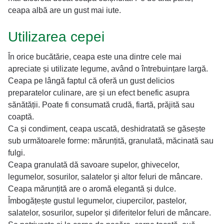
ceapa albă are un gust mai iute.
Utilizarea cepei
În orice bucătărie, ceapa este una dintre cele mai
apreciate și utilizate legume, având o întrebuințare largă.
Ceapa pe lângă faptul că oferă un gust delicios
preparatelor culinare, are și un efect benefic asupra
sănătății. Poate fi consumată crudă, fiartă, prăjită sau
coaptă.
Ca și condiment, ceapa uscată, deshidratată se găsește
sub următoarele forme: mărunțită, granulată, măcinată sau
fulgi.
Ceapa granulată dă savoare supelor, ghivecelor,
legumelor, sosurilor, salatelor şi altor feluri de mâncare.
Ceapa mărunțită are o aromă elegantă și dulce.
Îmbogățește gustul legumelor, ciupercilor, pastelor,
salatelor, sosurilor, supelor și diferitelor feluri de mâncare.