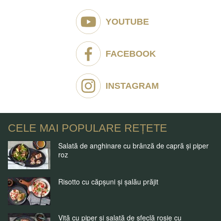
YOUTUBE
FACEBOOK
INSTAGRAM
CELE MAI POPULARE REȚETE
Salată de anghinare cu brânză de capră și piper
roz
Risotto cu căpșuni și șalău prăjit
Vită cu piper și salată de sfeclă roșie cu