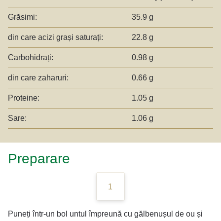
Grăsimi:
35.9 g
din care acizi grași saturați:
22.8 g
Carbohidrați:
0.98 g
din care zaharuri:
0.66 g
Proteine:
1.05 g
Sare:
1.06 g
Preparare
1
Puneți într-un bol untul împreună cu gălbenușul de ou și