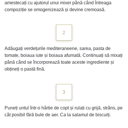
amestecați cu ajutorul unui mixer până când întreaga
compoziție se omogenizează și devine cremoasă.
2
Adăugați verdețurile mediteraneene, sarea, pasta de
tomate, boiaua iute și boiaua afumată. Continuați să mixați
până când se încorporează toate aceste ingrediente și
obțineți o pastă fină.
3
Puneți untul într-o hârtie de copt și rulați cu grijă, strâns, pe
cât posibil fără bule de aer. Ca la salamul de biscuiți.