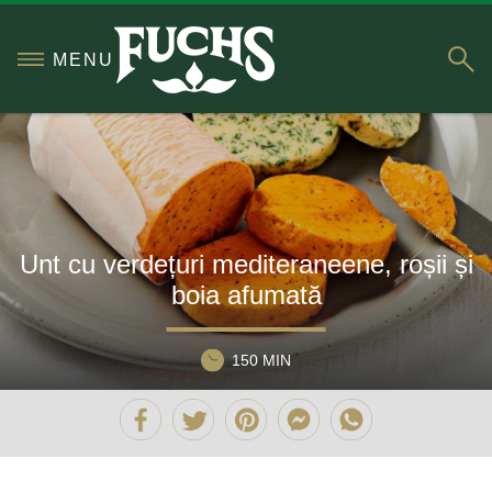
S
MENU
Unt cu verdețuri mediteraneene, roșii și
boia afumată
150 MIN