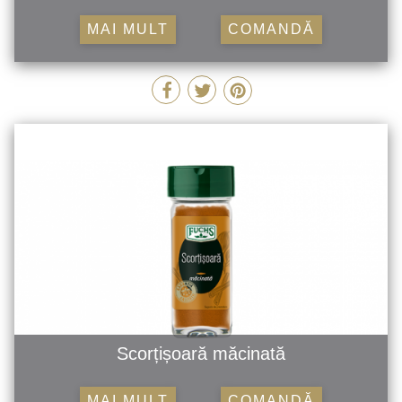
MAI MULT
COMANDĂ
Scorțișoară măcinată
MAI MULT
COMANDĂ