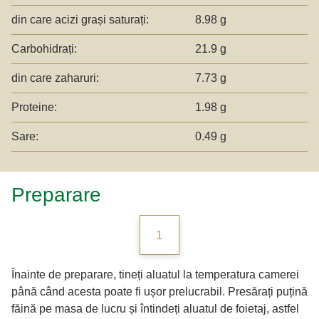
din care acizi grași saturați:
8.98 g
Carbohidrați:
21.9 g
din care zaharuri:
7.73 g
Proteine:
1.98 g
Sare:
0.49 g
Preparare
1
Înainte de preparare, tineți aluatul la temperatura camerei
până când acesta poate fi ușor prelucrabil. Presărați puțină
făină pe masa de lucru și întindeți aluatul de foietaj, astfel