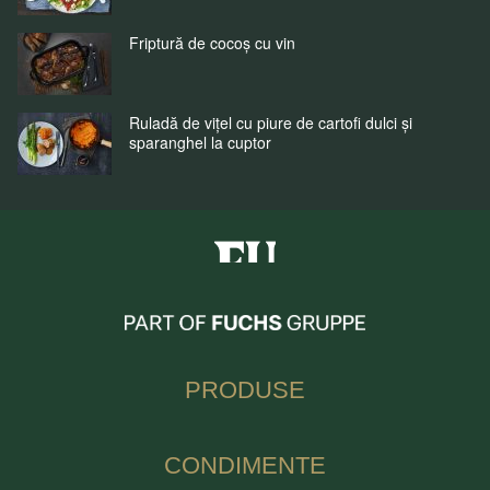
Friptură de cocoș cu vin
Ruladă de vițel cu piure de cartofi dulci și
sparanghel la cuptor
Fuchs Condimente Romania
PRODUSE
CONDIMENTE