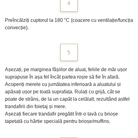
4
Preîncălziți cuptorul la 180 °C (coacere cu ventilație/funcția
convecție).
5
Așezați, pe marginea fâșiilor de aluat, feliile de măr ușor
suprapuse în așa fel încât partea roșie să fie în afară.
Acoperiți merele cu jumătatea inferioară a aluatului și
apăsați ușor pe toată suprafața. Rulați cu grijă, cât se
poate de strâns, de la un capăt la celălalt, rezultând astfel
trandafirii din foietaj și mere.
Așezați fiecare trandafir pregătit într-o tavă cu brioșe
tapetată cu hârtie specială pentru brioșe/muffins.