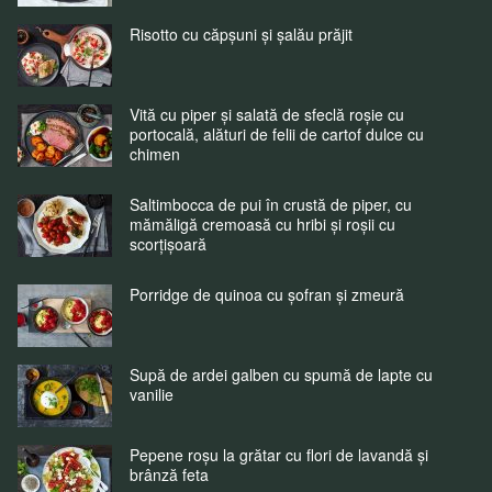
Risotto cu căpșuni și șalău prăjit
Vită cu piper și salată de sfeclă roșie cu
portocală, alături de felii de cartof dulce cu
chimen
Saltimbocca de pui în crustă de piper, cu
mămăligă cremoasă cu hribi și roșii cu
scorțișoară
Porridge de quinoa cu șofran și zmeură
Supă de ardei galben cu spumă de lapte cu
vanilie
Pepene roșu la grătar cu flori de lavandă și
brânză feta