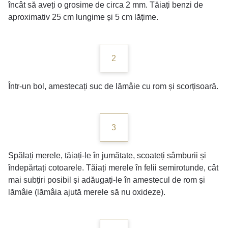
încât să aveți o grosime de circa 2 mm. Tăiați benzi de
aproximativ 25 cm lungime și 5 cm lățime.
2
Într-un bol, amestecați suc de lămâie cu rom și scorțisoară.
3
Spălați merele, tăiați-le în jumătate, scoateți sâmburii și
îndepărtați cotoarele. Tăiați merele în felii semirotunde, cât
mai subțiri posibil și adăugați-le în amestecul de rom și
lămâie (lămâia ajută merele să nu oxideze).