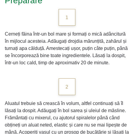
Preparare
1
Cerneți făina într-un bol mare și formați o mică adâncitură
în mijlocul acesteia. Adăugați drojdia mărunțită, zahărul și
turnați apa călduță. Amestecați ușor, puțin câte puțin, până
se încorporează bine toate ingredientele. Lăsați la dospit,
într-un loc cald, timp de aproximativ 20 de minute.
2
Aluatul trebuie să crească în volum, altfel continuați să îl
lăsați la dospit. Adăugați în bol sarea și uleiul de măsline.
Frământați cu mixerul, cu ajutorul spiralelor până când
obțineți un aluat neted, elastic și care nu se mai lipește de
mână. Acoperiți vasul cu un prosop de bucătărie și lăsați la