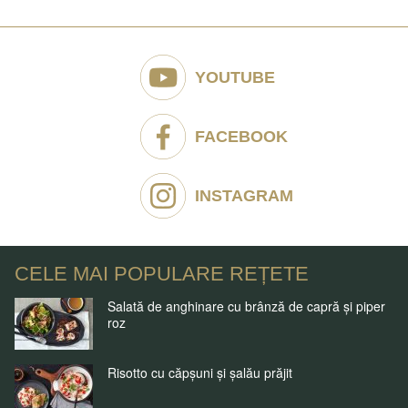
YOUTUBE
FACEBOOK
INSTAGRAM
CELE MAI POPULARE REȚETE
Salată de anghinare cu brânză de capră și piper
roz
Risotto cu căpșuni și șalău prăjit