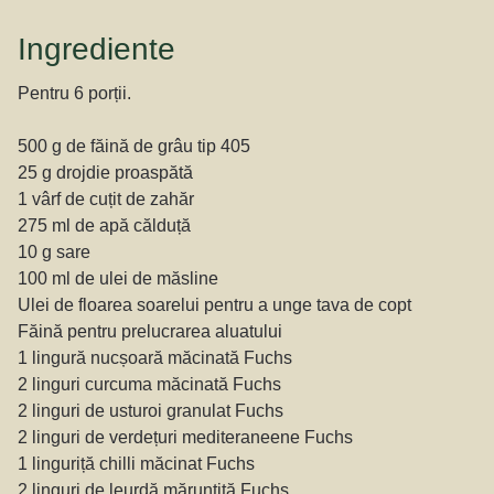
Ingrediente
Pentru 6 porții.
500 g de făină de grâu tip 405
25 g drojdie proaspătă
1 vârf de cuțit de zahăr
275 ml de apă călduță
10 g sare
100 ml de ulei de măsline
Ulei de floarea soarelui pentru a unge tava de copt
Făină pentru prelucrarea aluatului
1 lingură nucșoară măcinată Fuchs
2 linguri curcuma măcinată Fuchs
2 linguri de usturoi granulat Fuchs
2 linguri de verdețuri mediteraneene Fuchs
1 linguriță chilli măcinat Fuchs
2 linguri de leurdă mărunțită Fuchs