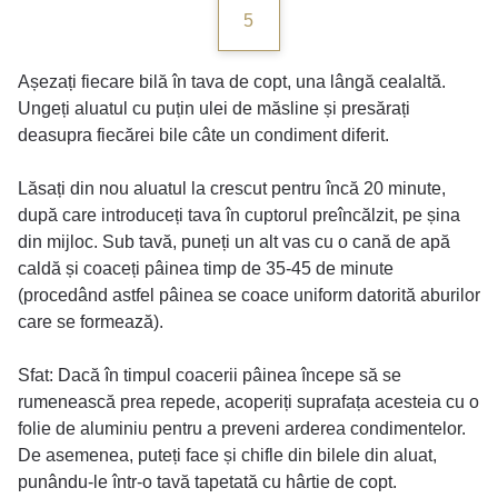
5
Așezați fiecare bilă în tava de copt, una lângă cealaltă.
Ungeți aluatul cu puțin ulei de măsline și presărați
deasupra fiecărei bile câte un condiment diferit.
Lăsați din nou aluatul la crescut pentru încă 20 minute,
după care introduceți tava în cuptorul preîncălzit, pe șina
din mijloc. Sub tavă, puneți un alt vas cu o cană de apă
caldă și coaceți pâinea timp de 35-45 de minute
(procedând astfel pâinea se coace uniform datorită aburilor
care se formează).
Sfat: Dacă în timpul coacerii pâinea începe să se
rumenească prea repede, acoperiți suprafața acesteia cu o
folie de aluminiu pentru a preveni arderea condimentelor.
De asemenea, puteți face și chifle din bilele din aluat,
punându-le într-o tavă tapetată cu hârtie de copt.