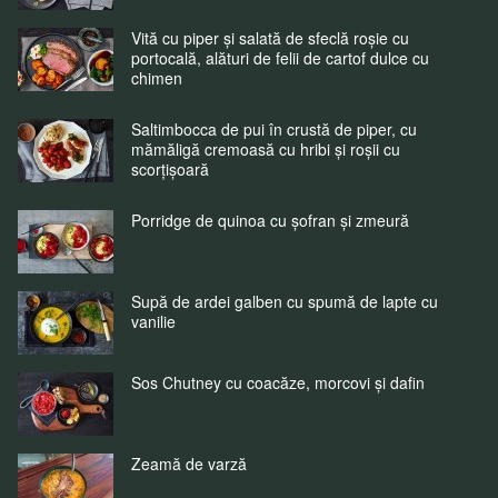
Vită cu piper și salată de sfeclă roșie cu
portocală, alături de felii de cartof dulce cu
chimen
Saltimbocca de pui în crustă de piper, cu
mămăligă cremoasă cu hribi și roșii cu
scorțișoară
Porridge de quinoa cu șofran și zmeură
Supă de ardei galben cu spumă de lapte cu
vanilie
Sos Chutney cu coacăze, morcovi și dafin
Zeamă de varză