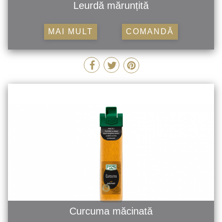
Leurdă mărunțită
MAI MULT
COMANDĂ
Curcuma măcinată