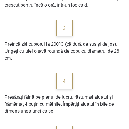
crescut pentru încă o oră, într-un loc cald.
3
Preîncălziți cuptorul la 200°C (căldură de sus și de jos).
Ungeți cu ulei o tavă rotundă de copt, cu diametrul de 26
cm.
4
Presărați făină pe planul de lucru, răsturnați aluatul și
frământați-l puțin cu mâinile. Împărțiți aluatul în bile de
dimensiunea unei caise.