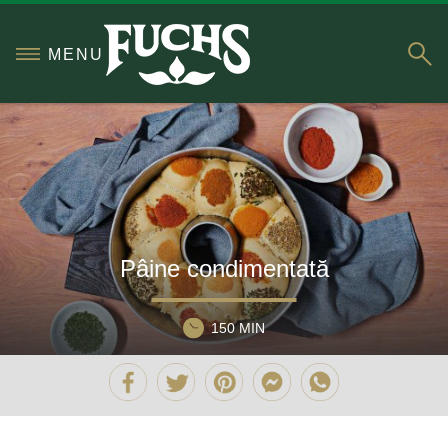
S
MENU
Pâine condimentată
150 MIN