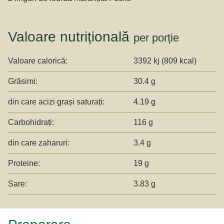
Valoare nutrițională
per porție
Valoare calorică:
3392 kj (809 kcal)
Grăsimi:
30.4 g
din care acizi grași saturați:
4.19 g
Carbohidrați:
116 g
din care zaharuri:
3.4 g
Proteine:
19 g
Sare:
3.83 g