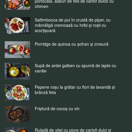
portocală, alături de felii de cartof dulce cu
chimen
Saltimbocca de pui în crustă de piper, cu
mămăligă cremoasă cu hribi și roșii cu
scorțișoară
Porridge de quinoa cu șofran și zmeură
Supă de ardei galben cu spumă de lapte cu
vanilie
Pepene roșu la grătar cu flori de lavandă și
brânză feta
Friptură de cocoș cu vin
Ruladă de vițel cu piure de cartofi dulci și