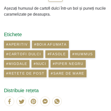
Așezați humusul de cartofi dulci într-un bol și puneți nucile
caramelizate pe deasupra.
Etichete
#APERITIV
#BOIA AFUMATA
#CARTOFI DULCI
#FASOLE
#HUMMUS
#MIGDALE
#NUCI
#PIPER NEGRU
#RETETE DE POST
#SARE DE MARE
Distribuie rețeta