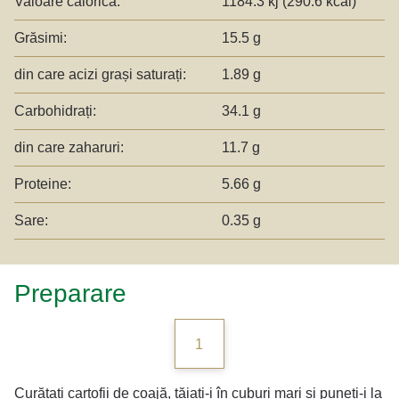
Valoare calorică:
1184.3 kj (290.6 kcal)
Grăsimi:
15.5 g
din care acizi grași saturați:
1.89 g
Carbohidrați:
34.1 g
din care zaharuri:
11.7 g
Proteine:
5.66 g
Sare:
0.35 g
Preparare
1
Curățați cartofii de coajă, tăiați-i în cuburi mari și puneți-i la