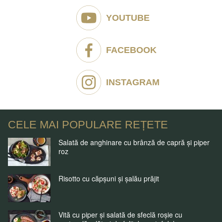
YOUTUBE
FACEBOOK
INSTAGRAM
CELE MAI POPULARE REȚETE
Salată de anghinare cu brânză de capră și piper
roz
Risotto cu căpșuni și șalău prăjit
Vită cu piper și salată de sfeclă roșie cu