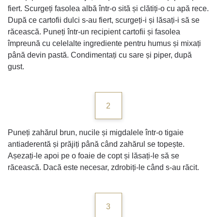
fiert. Scurgeți fasolea albă într-o sită și clătiți-o cu apă rece.
După ce cartofii dulci s-au fiert, scurgeți-i și lăsați-i să se
răcească. Puneți într-un recipient cartofii și fasolea
împreună cu celelalte ingrediente pentru humus și mixați
până devin pastă. Condimentați cu sare și piper, după
gust.
2
Puneți zahărul brun, nucile și migdalele într-o tigaie
antiaderentă și prăjiți până când zahărul se topește.
Așezați-le apoi pe o foaie de copt și lăsați-le să se
răcească. Dacă este necesar, zdrobiți-le când s-au răcit.
3