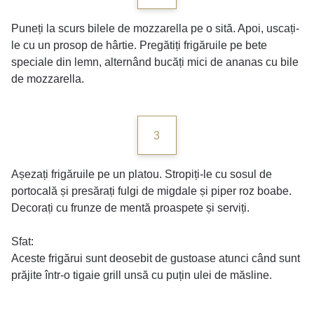
Puneți la scurs bilele de mozzarella pe o sită. Apoi, uscați-
le cu un prosop de hârtie. Pregătiți frigăruile pe bete
speciale din lemn, alternând bucăți mici de ananas cu bile
de mozzarella.
3
Așezați frigăruile pe un platou. Stropiți-le cu sosul de
portocală și presărați fulgi de migdale și piper roz boabe.
Decorați cu frunze de mentă proaspete și serviți.
Sfat:
Aceste frigărui sunt deosebit de gustoase atunci când sunt
prăjite într-o tigaie grill unsă cu puțin ulei de măsline.