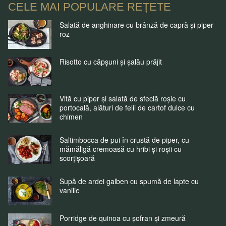
CELE MAI POPULARE REȚETE
Salată de anghinare cu brânză de capră și piper
roz
Risotto cu căpșuni și șalău prăjit
Vită cu piper și salată de sfeclă roșie cu
portocală, alături de felii de cartof dulce cu
chimen
Saltimbocca de pui în crustă de piper, cu
mămăligă cremoasă cu hribi și roșii cu
scorțișoară
Supă de ardei galben cu spumă de lapte cu
vanilie
Porridge de quinoa cu șofran și zmeură