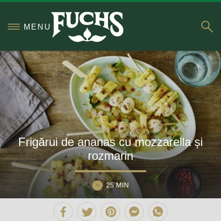
S
MENU
Frigărui de ananas cu mozzarella și
rozmarin
25 MIN