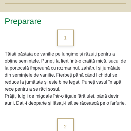
Preparare
1
Tăiați păstaia de vanilie pe lungime și răzuiți pentru a
obține semințele. Puneți la fiert, într-o cratiță mică, sucul de
la portocală împreună cu rozmarinul, zahărul și jumătate
din semințele de vanilie. Fierbeți până când lichidul se
reduce la jumătate și este bine legat. Puneți vasul în apă
rece pentru a se răci sosul.
Prăjiți fulgii de migdale într-o tigaie fără ulei, până devin
aurii. Dați-i deoparte și lăsați-i să se răcească pe o farfurie.
2