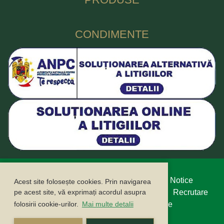
CONDIMENTE
Protecția datelor cu caracter personal
Legal Notice
Acest site folosește cookies. Prin navigarea
Politica cookie
pe acest site, vă exprimați acordul asupra
Buletin informativ
Contact
Recrutare
folosirii cookie-urilor.
Mai multe detalii
Campanii
ANPC
ANSPDCP
Compliance
Sustenabilitate