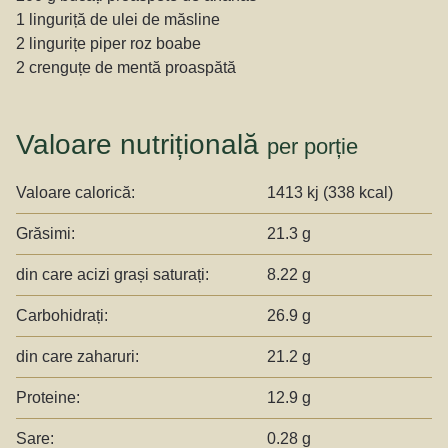
1 linguriță de ulei de măsline
2 lingurițe piper roz boabe
2 crenguțe de mentă proaspătă
Valoare nutrițională
per porție
Valoare calorică:
1413 kj (338 kcal)
Grăsimi:
21.3 g
din care acizi grași saturați:
8.22 g
Carbohidrați:
26.9 g
din care zaharuri:
21.2 g
Proteine:
12.9 g
Sare:
0.28 g