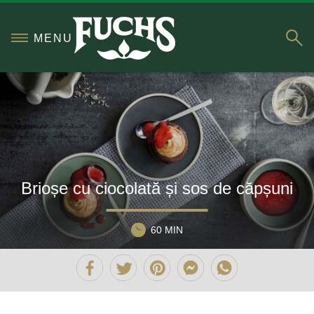
S
MENU
Brioșe cu ciocolată și sos de căpșuni
60 MIN