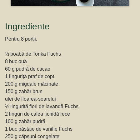
Ingrediente
Pentru 8 porții.
½ boabă de Tonka Fuchs
8 buc ouă
60 g pudră de cacao
1 linguriță praf de copt
200 g migdale măcinate
150 g zahăr brun
ulei de floarea-soarelui
½ linguriță flori de lavandă Fuchs
2 linguri de cafea lichidă rece
100 g zahăr pudră
1 buc păstaie de vanilie Fuchs
250 g căpșuni congelate