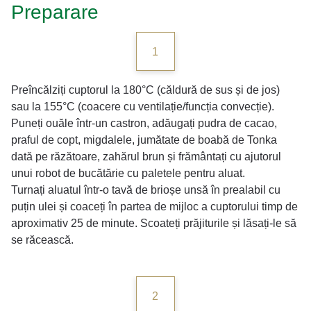
Preparare
1
Preîncălziți cuptorul la 180°C (căldură de sus și de jos)
sau la 155°C (coacere cu ventilație/funcția convecție).
Puneți ouăle într-un castron, adăugați pudra de cacao,
praful de copt, migdalele, jumătate de boabă de Tonka
dată pe răzătoare, zahărul brun și frământați cu ajutorul
unui robot de bucătărie cu paletele pentru aluat.
Turnați aluatul într-o tavă de brioșe unsă în prealabil cu
puțin ulei și coaceți în partea de mijloc a cuptorului timp de
aproximativ 25 de minute. Scoateți prăjiturile și lăsați-le să
se răcească.
2