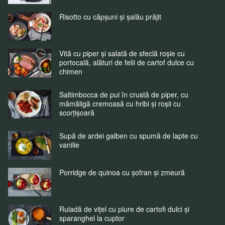
Risotto cu căpșuni și șalău prăjit
Vită cu piper și salată de sfeclă roșie cu
portocală, alături de felii de cartof dulce cu
chimen
Saltimbocca de pui în crustă de piper, cu
mămăligă cremoasă cu hribi și roșii cu
scorțișoară
Supă de ardei galben cu spumă de lapte cu
vanilie
Porridge de quinoa cu șofran și zmeură
Ruladă de vițel cu piure de cartofi dulci și
sparanghel la cuptor