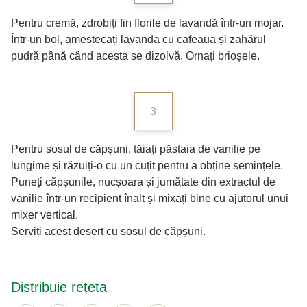
Pentru cremă, zdrobiți fin florile de lavandă într-un mojar.
Într-un bol, amestecați lavanda cu cafeaua și zahărul
pudră până când acesta se dizolvă. Ornați brioșele.
3
Pentru sosul de căpșuni, tăiați păstaia de vanilie pe
lungime și răzuiți-o cu un cuțit pentru a obține semințele.
Puneți căpșunile, nucșoara și jumătate din extractul de
vanilie într-un recipient înalt și mixați bine cu ajutorul unui
mixer vertical.
Serviți acest desert cu sosul de căpșuni.
Distribuie rețeta