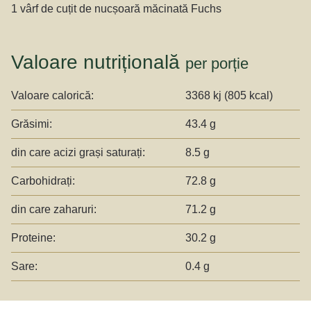
1 vârf de cuțit de nucșoară măcinată Fuchs
Valoare nutrițională
per porție
Valoare calorică:
3368 kj (805 kcal)
Grăsimi:
43.4 g
din care acizi grași saturați:
8.5 g
Carbohidrați:
72.8 g
din care zaharuri:
71.2 g
Proteine:
30.2 g
Sare:
0.4 g