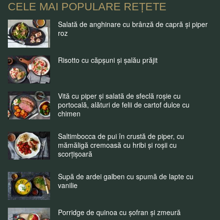
CELE MAI POPULARE REȚETE
Salată de anghinare cu brânză de capră și piper
roz
Risotto cu căpșuni și șalău prăjit
Vită cu piper și salată de sfeclă roșie cu
portocală, alături de felii de cartof dulce cu
chimen
Saltimbocca de pui în crustă de piper, cu
mămăligă cremoasă cu hribi și roșii cu
scorțișoară
Supă de ardei galben cu spumă de lapte cu
vanilie
Porridge de quinoa cu șofran și zmeură