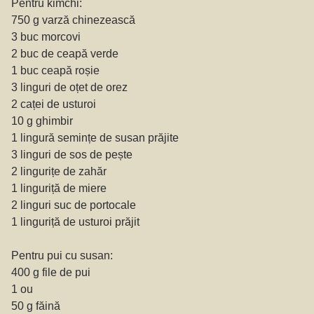
Pentru kimchi:
750 g varză chinezească
3 buc morcovi
2 buc de ceapă verde
1 buc ceapă roșie
3 linguri de oțet de orez
2 caței de usturoi
10 g ghimbir
1 lingură semințe de susan prăjite
3 linguri de sos de pește
2 lingurițe de zahăr
1 linguriță de miere
2 linguri suc de portocale
1 linguriță de usturoi prăjit
Pentru pui cu susan:
400 g file de pui
1 ou
50 g făină