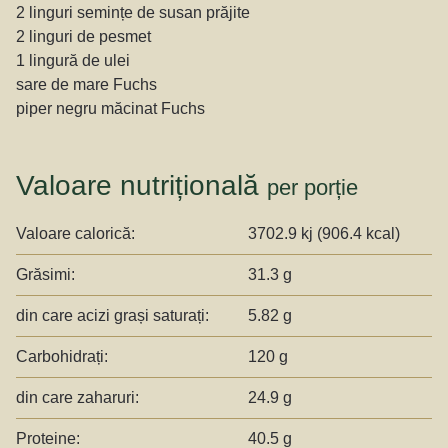
2 linguri semințe de susan prăjite
2 linguri de pesmet
1 lingură de ulei
sare de mare Fuchs
piper negru măcinat Fuchs
Valoare nutrițională
per porție
Valoare calorică:
3702.9 kj (906.4 kcal)
Grăsimi:
31.3 g
din care acizi grași saturați:
5.82 g
Carbohidrați:
120 g
din care zaharuri:
24.9 g
Proteine:
40.5 g