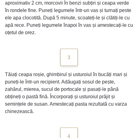
aproximativ 2 cm, morcovii în benzi subțiri și ceapa verde
în rondele fine. Puneți legumele într-un vas și turnați peste
ele apa clocotită. După 5 minute, scoateți-le și clătiți-le cu
apă rece. Puneți legumele înapoi în vas și amestecați-le cu
oțetul de orez.
3
Tăiați ceapa roșie, ghimbirul și usturoiul în bucăți mari și
puneți-le într-un recipient. Adăugați sosul de pește,
zahărul, mierea, sucul de portocale și pasați-le până
obțineți o pastă fină. Încorporați și usturoiul prăjit și
semințele de susan. Amestecați pasta rezultată cu varza
chinezească.
4