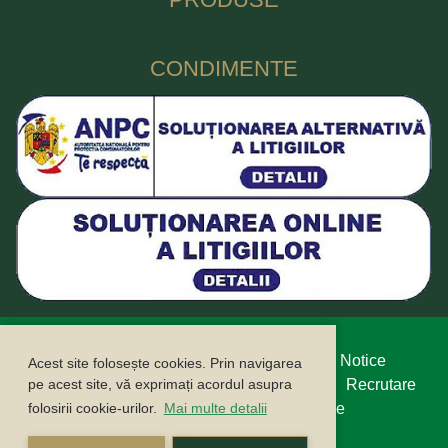
CONDIMENTE
Protecția datelor cu caracter personal
Legal Notice
Acest site folosește cookies. Prin navigarea
Politica cookie
Buletin informativ
Contact
Recrutare
pe acest site, vă exprimați acordul asupra
Campanii
ANPC
ANSPDCP
Compliance
folosirii cookie-urilor.
Mai multe detalii
Sustainability