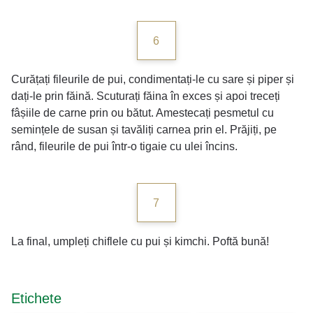
6
Curățați fileurile de pui, condimentați-le cu sare și piper și
dați-le prin făină. Scuturați făina în exces și apoi treceți
fâșiile de carne prin ou bătut. Amestecați pesmetul cu
semințele de susan și tavăliți carnea prin el. Prăjiți, pe
rând, fileurile de pui într-o tigaie cu ulei încins.
7
La final, umpleți chiflele cu pui și kimchi. Poftă bună!
Etichete