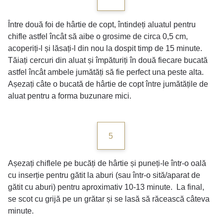
Între două foi de hârtie de copt, întindeți aluatul pentru
chifle astfel încât să aibe o grosime de circa 0,5 cm,
acoperiți-l și lăsați-l din nou la dospit timp de 15 minute.
Tăiați cercuri din aluat și împăturiți în două fiecare bucată
astfel încât ambele jumătăți să fie perfect una peste alta.
Așezați câte o bucată de hârtie de copt între jumătățile de
aluat pentru a forma buzunare mici.
5
Așezați chiflele pe bucăți de hârtie și puneți-le într-o oală
cu inserție pentru gătit la aburi (sau într-o sită/aparat de
gătit cu aburi) pentru aproximativ 10-13 minute. La final,
se scot cu grijă pe un grătar și se lasă să răcească câteva
minute.