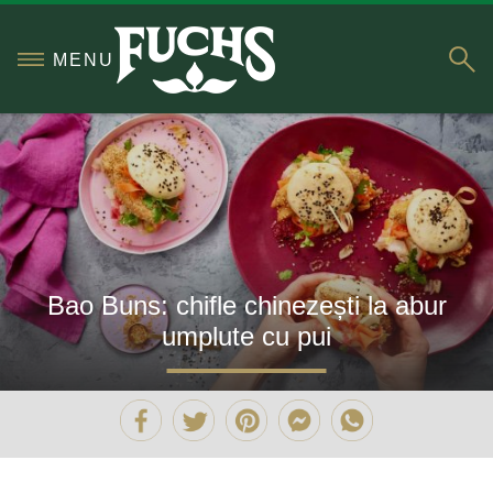
S
MENU
Bao Buns: chifle chinezești la abur
umplute cu pui