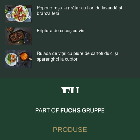
Pepene roșu la grătar cu flori de lavandă și
brânză feta
Friptură de cocoș cu vin
Ruladă de vițel cu piure de cartofi dulci și
sparanghel la cuptor
Fuchs Condimente Romania
PRODUSE