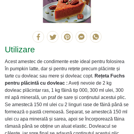
Utilizare
Acest amestec de condimente este ideal pentru folosirea
în pumpkin latte, dar și pentru rețete precum plăcinte și
tarte cu dovleac sau mere și dovleac copt.
Rețeta Fuchs
pentru plăcintă cu dovleac :
Aveți nevoie de 2 kg
dovleac plăcintar ras, 1 kg făină tip 000, 300 ml ulei, 300
ml apă minerală, un praf de sare și conținutul acestui plic.
Se amestecă 150 ml ulei cu 2 linguri rase de făină până se
formează o pastă cremoasă. Separat, se amestecă 150 ml
ulei cu apa minerală și sarea, apoi se încorporează făina
rămasă până se obține un aluat elastic. Dovleacul se
călește, iar spre final se adaugă conținutul acestui plic.