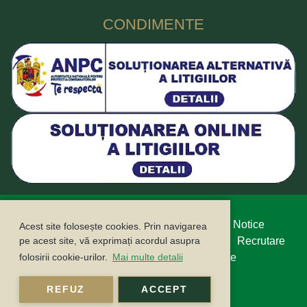
CONDIMENTE
Protecția datelor cu caracter personal
Legal Notice
Acest site folosește cookies. Prin navigarea
Politica cookie
Buletin informativ
Contact
Recrutare
pe acest site, vă exprimați acordul asupra
Campanii
ANPC
ANSPDCP
Compliance
folosirii cookie-urilor.
Mai multe detalii
Sustenabilitate
REFUZ
ACCEPT
©2026 FUCHS CONDIMENTE