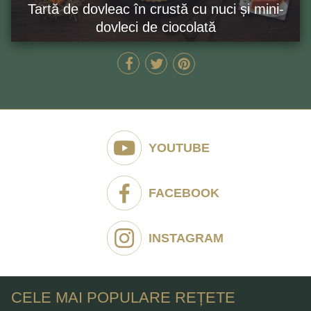
Tartă de dovleac în crustă cu nuci și mini-
dovleci de ciocolată
130 MIN
GĂTEȘTE ACUM
YOUTUBE
FACEBOOK
INSTAGRAM
CELE MAI POPULARE REȚETE