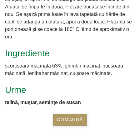
Aluatul se împarte în două. Fiecare bucată se întinde din
nou. Se așază prima foaie în tava tapetată cu hârtie de
copt, se adaugă umplutura, apoi a doua foaie. Plăcinta se
porționează și se coace la 180­° C, timp de aproximativ o
oră.
Ingrediente
scorțișoară măcinată 63%, ghimbir măcinat, nucșoară
măcinată, ienibahar măcinat, cuișoare măcinate.
Urme
țelină, muștar, semințe de susan
COMANDĂ