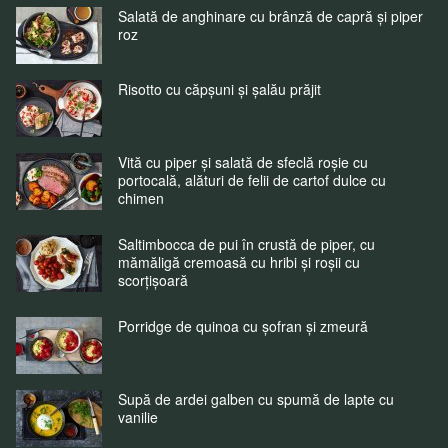
Salată de anghinare cu brânză de capră și piper
roz
Risotto cu căpșuni și șalău prăjit
Vită cu piper și salată de sfeclă roșie cu
portocală, alături de felii de cartof dulce cu
chimen
Saltimbocca de pui în crustă de piper, cu
mămăligă cremoasă cu hribi și roșii cu
scorțișoară
Porridge de quinoa cu șofran și zmeură
Supă de ardei galben cu spumă de lapte cu
vanilie