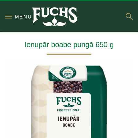
S
MENU
Ienupăr boabe pungă 650 g