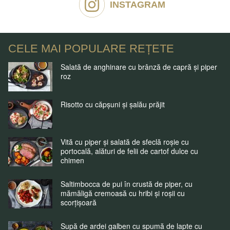
INSTAGRAM
CELE MAI POPULARE REȚETE
Salată de anghinare cu brânză de capră și piper
roz
Risotto cu căpșuni și șalău prăjit
Vită cu piper și salată de sfeclă roșie cu
portocală, alături de felii de cartof dulce cu
chimen
Saltimbocca de pui în crustă de piper, cu
mămăligă cremoasă cu hribi și roșii cu
scorțișoară
Supă de ardei galben cu spumă de lapte cu