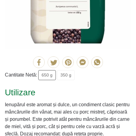
Cantitate Netă:
650 g
350 g
Utilizare
Ienupărul este aromat și dulce, un condiment clasic pentru
mâncărurile din vânat, mai ales cu porc mistreț, căprioară
și porumbel. Este potrivit atât pentru mâncărurile din carne
de miel, vită și porc, cât și pentru cele cu varză acră și
sfeclă. Dozaj recomandat: după rețeta proprie.