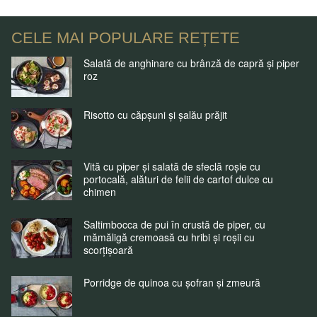
CELE MAI POPULARE REȚETE
Salată de anghinare cu brânză de capră și piper
roz
Risotto cu căpșuni și șalău prăjit
Vită cu piper și salată de sfeclă roșie cu
portocală, alături de felii de cartof dulce cu
chimen
Saltimbocca de pui în crustă de piper, cu
mămăligă cremoasă cu hribi și roșii cu
scorțișoară
Porridge de quinoa cu șofran și zmeură