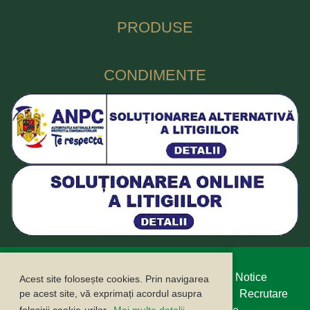
PRODUSE
CONDIMENTE
Protecția datelor cu caracter personal
Legal Notice
Acest site folosește cookies. Prin navigarea
Politica cookie
Buletin informativ
Contact
Recrutare
pe acest site, vă exprimați acordul asupra