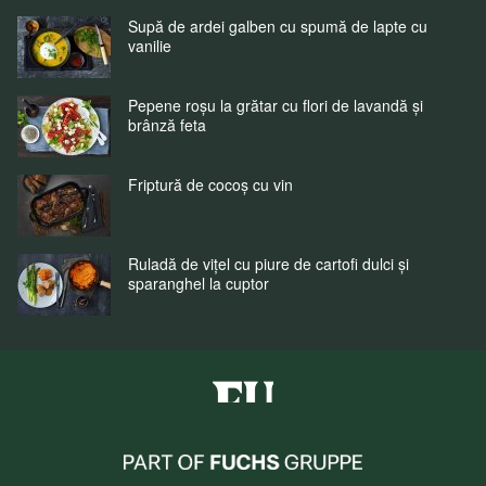
Supă de ardei galben cu spumă de lapte cu
vanilie
Pepene roșu la grătar cu flori de lavandă și
brânză feta
Friptură de cocoș cu vin
Ruladă de vițel cu piure de cartofi dulci și
sparanghel la cuptor
Fuchs Condimente Romania